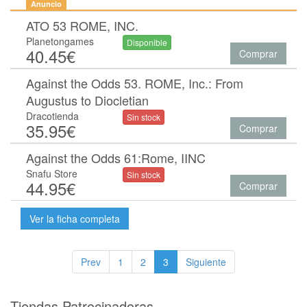
Anuncio
ATO 53 ROME, INC.
Planetongames
Disponible
40.45€
Comprar
Against the Odds 53. ROME, Inc.: From
Augustus to Diocletian
Dracotienda
Sin stock
35.95€
Comprar
Against the Odds 61:Rome, IINC
Snafu Store
Sin stock
44.95€
Comprar
Ver la ficha completa
Prev
1
2
3
Siguiente
Tiendas Patrocinadoras