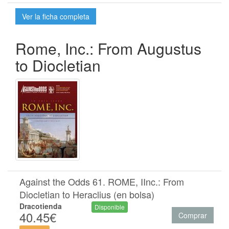
Ver la ficha completa
Rome, Inc.: From Augustus
to Diocletian
Against the Odds 61. ROME, IInc.: From
Diocletian to Heraclius (en bolsa)
Dracotienda
Disponible
40.45€
Comprar