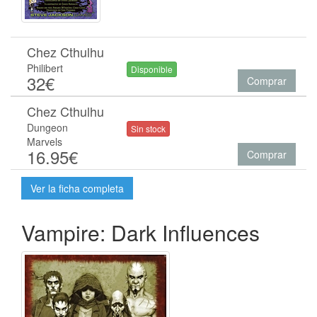
Chez Cthulhu
Philibert
Disponible
32€
Comprar
Chez Cthulhu
Dungeon
Sin stock
Marvels
16.95€
Comprar
Ver la ficha completa
Vampire: Dark Influences