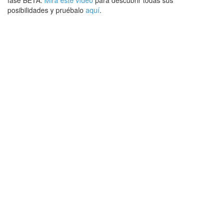
fase BETA.
Mira este vídeo
para descubrir todas sus
posibilidades y pruébalo
aquí
.