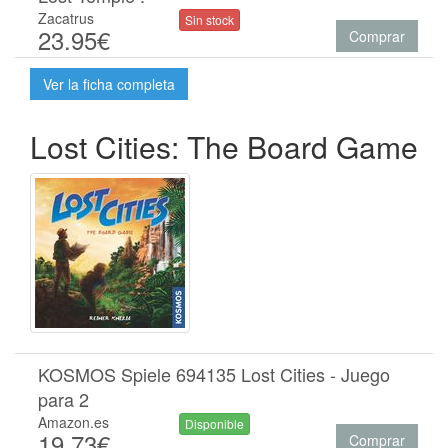
Zacatrus
Sin stock
23.95€
Comprar
Ver la ficha completa
Lost Cities: The Board Game
KOSMOS Spiele 694135 Lost Cities - Juego
para 2
Amazon.es
Disponible
19.73€
Comprar