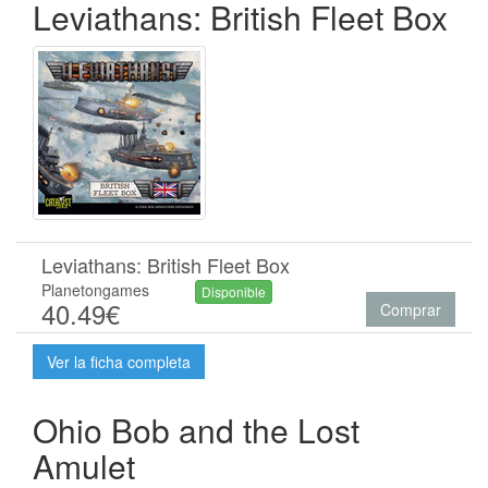
Leviathans: British Fleet Box
Leviathans: British Fleet Box
Planetongames
Disponible
40.49€
Comprar
Ver la ficha completa
Ohio Bob and the Lost
Amulet