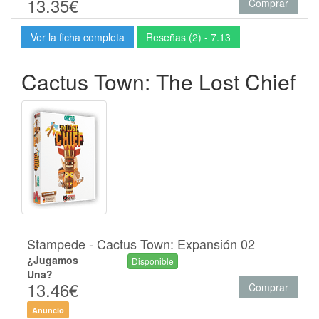
13.35€
Comprar
Ver la ficha completa
Reseñas (2) - 7.13
Cactus Town: The Lost Chief
Stampede - Cactus Town: Expansión 02
¿Jugamos
Disponible
Una?
13.46€
Comprar
Anuncio