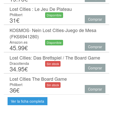
Lost Cities : Le Jeu De Plateau
Philibert
Disponible
31€
Comprar
KOSMOS- Nein Lost Cities-Juego de Mesa
(FKS6941280)
Amazon.es
Disponible
45.99€
Comprar
Lost Cities: Das Brettspiel / The Board Game
Dracotienda
Sin stock
34.95€
Comprar
Lost Cities The Board Game
Philibert
Sin stock
36€
Comprar
Ver la ficha completa