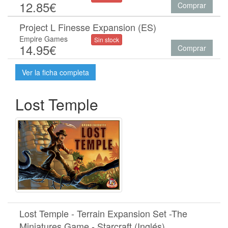
12.85€
Comprar
Project L Finesse Expansion (ES)
Empire Games
Sin stock
14.95€
Comprar
Ver la ficha completa
Lost Temple
Lost Temple - Terrain Expansion Set -The
Miniatures Game - Starcraft (Inglés)