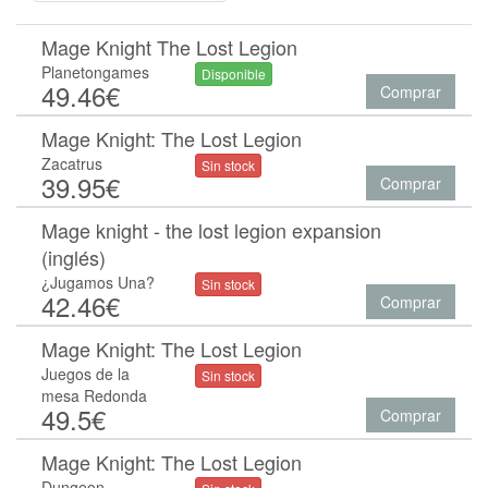
Mage Knight The Lost Legion
Planetongames
Disponible
49.46€
Comprar
Mage Knight: The Lost Legion
Zacatrus
Sin stock
39.95€
Comprar
Mage knight - the lost legion expansion
(inglés)
¿Jugamos Una?
Sin stock
42.46€
Comprar
Mage Knight: The Lost Legion
Juegos de la
Sin stock
mesa Redonda
49.5€
Comprar
Mage Knight: The Lost Legion
Dungeon