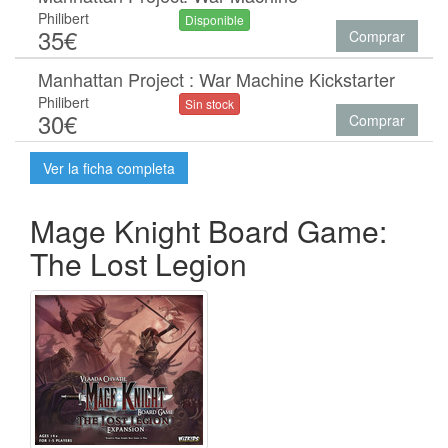
Philibert
Disponible
35€
Comprar
Manhattan Project : War Machine Kickstarter
Philibert
Sin stock
30€
Comprar
Ver la ficha completa
Mage Knight Board Game:
The Lost Legion