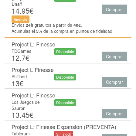
Una?
14.95€
Comprar
Anuncio
Envíos
24h
gratuitos a partir de
40€
.
Acumulas el
5%
de la compra en puntos de fidelidad
Project L: Finesse
FDGames
Disponible
12.7€
Comprar
Project L Finesse
Philibert
Disponible
13€
Comprar
Project L: Finesse
Los Juegos de
Disponible
Sauron
13.45€
Comprar
Project L: Finesse Expansión (PREVENTA)
Tablerum
Sin stock