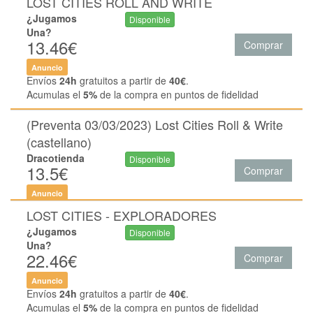
LOST CITIES ROLL AND WRITE
¿Jugamos
Disponible
Una?
13.46€
Comprar
Anuncio
Envíos
24h
gratuitos a partir de
40€
.
Acumulas el
5%
de la compra en puntos de fidelidad
(Preventa 03/03/2023) Lost Cities Roll & Write
(castellano)
Dracotienda
Disponible
13.5€
Comprar
Anuncio
LOST CITIES - EXPLORADORES
¿Jugamos
Disponible
Una?
22.46€
Comprar
Anuncio
Envíos
24h
gratuitos a partir de
40€
.
Acumulas el
5%
de la compra en puntos de fidelidad