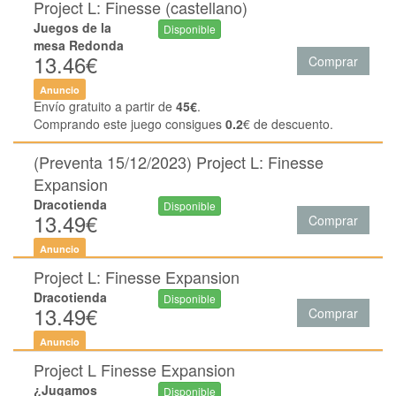
Project L: Finesse (castellano)
Juegos de la
Disponible
mesa Redonda
13.46€
Comprar
Anuncio
Envío gratuito a partir de
45€
.
Comprando este juego consigues
0.2
€ de descuento.
(Preventa 15/12/2023) Project L: Finesse
Expansion
Dracotienda
Disponible
13.49€
Comprar
Anuncio
Project L: Finesse Expansion
Dracotienda
Disponible
13.49€
Comprar
Anuncio
Project L Finesse Expansion
¿Jugamos
Disponible