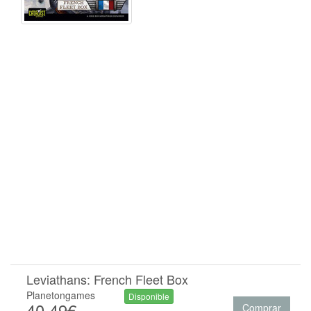
Leviathans: French Fleet Box
Planetongames
Disponible
40.49€
Comprar