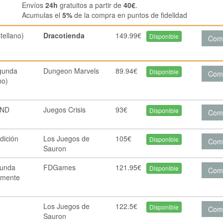
Envíos
24h
gratuitos a partir de
40€
.
Acumulas el
5%
de la compra en puntos de fidelidad
ellano)
Dracotienda
149.99€
Disponible
Com
gunda
Dungeon Marvels
89.94€
Disponible
Com
no)
2ND
Juegos Crisis
93€
Disponible
Com
dición
Los Juegos de
105€
Disponible
Com
Sauron
unda
FDGames
121.95€
Disponible
Com
vemente
Los Juegos de
122.5€
Disponible
Com
Sauron