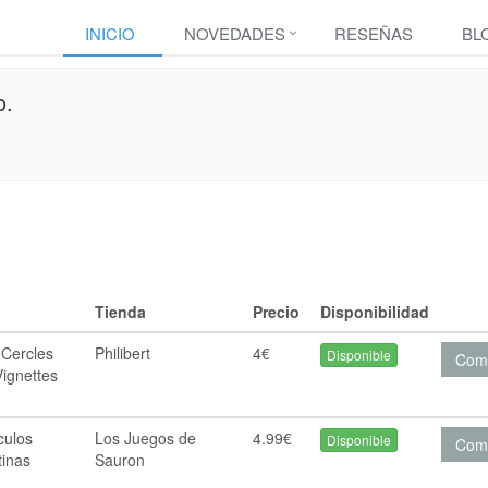
INICIO
NOVEDADES
RESEÑAS
BL
o.
Tienda
Precio
Disponibilidad
Cercles
Philibert
4€
Disponible
Com
Vignettes
culos
Los Juegos de
4.99€
Disponible
Com
tinas
Sauron