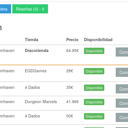
pleta
Reseñas (3) - 0
n
Tienda
Precio
Disponibilidad
omhaven
Dracotienda
64.95€
Disponible
Com
omhaven
EGDGames
28€
Disponible
Com
omhaven
4 Dados
35€
Disponible
Com
omhaven
Dungeon Marvels
41.96€
Disponible
Com
omhaven
4 Dados
50€
Disponible
Com