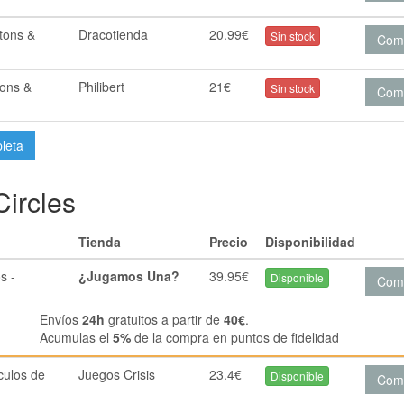
tons &
Dracotienda
20.99€
Sin stock
Com
ons &
Philibert
21€
Sin stock
Com
pleta
ircles
Tienda
Precio
Disponibilidad
s -
¿Jugamos Una?
39.95€
Disponible
Com
Envíos
24h
gratuitos a partir de
40€
.
Acumulas el
5%
de la compra en puntos de fidelidad
culos de
Juegos Crisis
23.4€
Disponible
Com