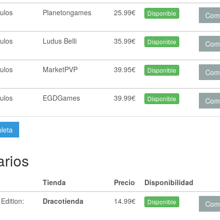
ulos
Planetongames
25.99€
Disponible
Com
ulos
Ludus Belli
35.99€
Disponible
Com
ulos
MarketPVP
39.95€
Disponible
Com
ulos
EGDGames
39.99€
Disponible
Com
pleta
rios
Tienda
Precio
Disponibilidad
Edition:
Dracotienda
14.99€
Disponible
Com