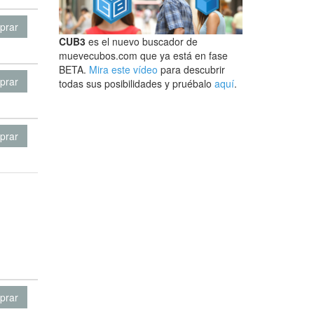
prar
CUB3
es el nuevo buscador de
muevecubos.com que ya está en fase
BETA.
Mira este vídeo
para descubrir
prar
todas sus posibilidades y pruébalo
aquí
.
prar
prar