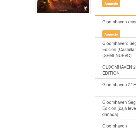
Anuncio
Gloomhaven (cast
Anuncio
Gloomhaven: Se
Edición (Castella
(SEMI-NUEVO)
GLOOMHAVEN 
EDITION
Gloomhaven 2ª E
Gloomhaven Seg
Edición (caja le
dañada)
Gloomhaven