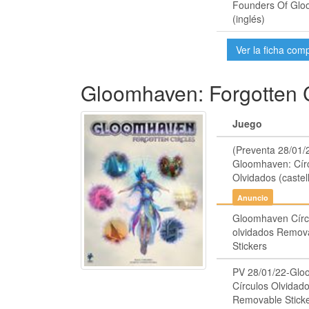
Founders Of Gl
(inglés)
Ver la ficha com
Gloomhaven: Forgotten C
Juego
(Preventa 28/01/
Gloomhaven: Cír
Olvidados (castel
Anuncio
Gloomhaven Círc
olvidados Remov
Stickers
PV 28/01/22-Gl
Círculos Olvidad
Removable Stick