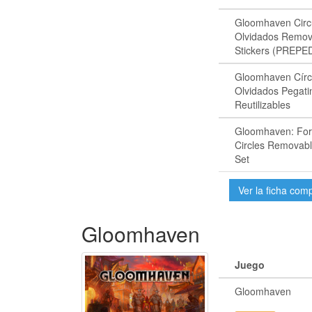
Gloomhaven Circ
Olvidados Remov
Stickers (PREPE
Gloomhaven Círc
Olvidados Pegati
Reutilizables
Gloomhaven: For
Circles Removabl
Set
Ver la ficha com
Gloomhaven
Juego
Gloomhaven