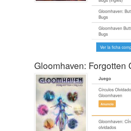
Bugs (inglés)
Gloomhaven: But
Bugs
Gloomhaven Butt
Bugs
Ver la ficha com
Gloomhaven: Forgotten C
Juego
Círculos Olvidado
Gloomhaven
Anuncio
Gloomhaven: CÍr
olvidados