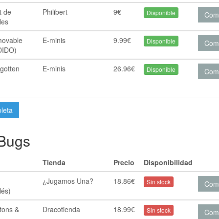
t de
Philibert
9€
Disponible
Com
les
ovable
E-minis
9.99€
Disponible
Com
DIDO)
gotten
E-minis
26.96€
Disponible
Com
pleta
 Bugs
Tienda
Precio
Disponibilidad
¿Jugamos Una?
18.86€
Sin stock
Com
lés)
tons &
Dracotienda
18.99€
Sin stock
Com