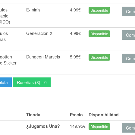
ulos
E-minis
4.99€
Disponible
Com
able
DIDO)
ulos
Generación X
4.99€
Disponible
Com
nas
gotten
Dungeon Marvels
5.95€
Disponible
Com
e Sticker
pleta
Reseñas (3) - 0
Tienda
Precio
Disponibilidad
¿Jugamos Una?
149.95€
Disponible
Com