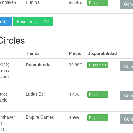
oomhaven
E-minis
66.26€
Disponible
Com
pleta
Reseñas (1) - 7.5
ircles
Tienda
Precio
Disponibilidad
2022)
Dracotienda
39.99€
Disponible
Com
culos
lano)
ulos
Ludus Belli
4.49€
Disponible
Com
able
oomhaven
Empire Games
4.99€
Disponible
Com
os
ers