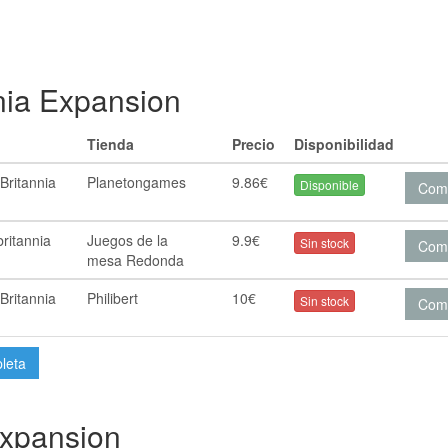
nia Expansion
Tienda
Precio
Disponibilidad
Britannia
Planetongames
9.86€
Disponible
Com
ritannia
Juegos de la
9.9€
Sin stock
Com
mesa Redonda
Britannia
Philibert
10€
Sin stock
Com
pleta
Expansion