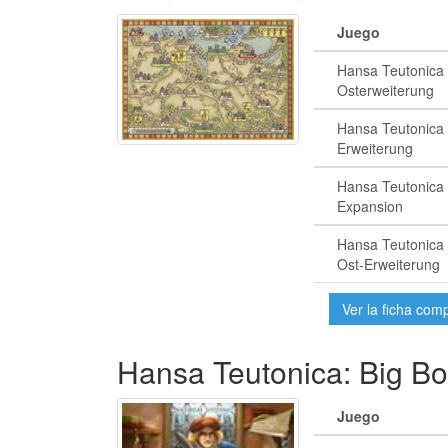
Juego
Hansa Teutonica
Osterweiterung
Hansa Teutonica 
Erweiterung
Hansa Teutonica
Expansion
Hansa Teutonica 
Ost-Erweiterung
Ver la ficha com
Hansa Teutonica: Big Bo
Juego