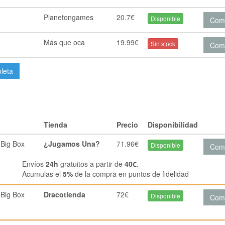
Planetongames
20.7€
Disponible
Com
Más que oca
19.99€
Sin stock
Com
pleta
Tienda
Precio
Disponibilidad
 Big Box
¿Jugamos Una?
71.96€
Disponible
Com
Envíos
24h
gratuitos a partir de
40€
.
Acumulas el
5%
de la compra en puntos de fidelidad
 Big Box
Dracotienda
72€
Disponible
Com