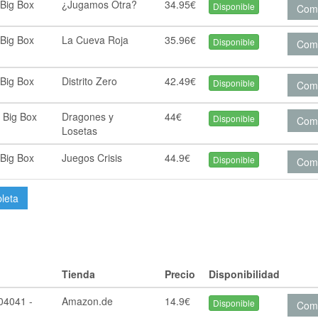
Big Box
¿Jugamos Otra?
34.95€
Disponible
Com
Big Box
La Cueva Roja
35.96€
Disponible
Com
Big Box
Distrito Zero
42.49€
Disponible
Com
 Big Box
Dragones y
44€
Disponible
Com
Losetas
Big Box
Juegos Crisis
44.9€
Disponible
Com
pleta
Tienda
Precio
Disponibilidad
4041 -
Amazon.de
14.9€
Disponible
Com