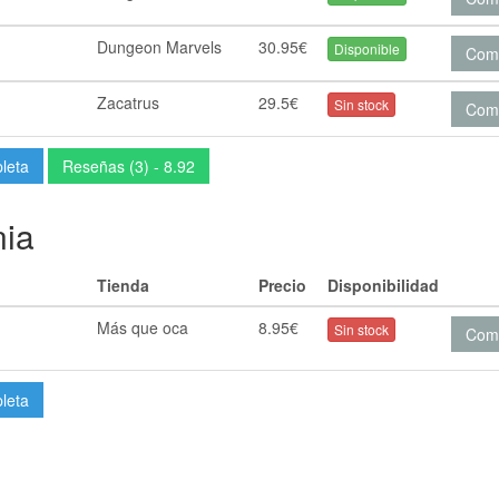
Dungeon Marvels
30.95€
Disponible
Com
Zacatrus
29.5€
Sin stock
Com
pleta
Reseñas (3) - 8.92
nia
Tienda
Precio
Disponibilidad
Más que oca
8.95€
Sin stock
Com
pleta