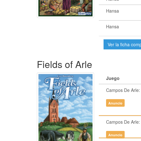
Hansa
Hansa
Ver la ficha com
Fields of Arle
Juego
Campos De Arle:
Anuncio
Campos De Arle:
Anuncio