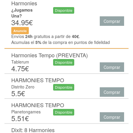
Harmonies
¿Jugamos
Disponible
Una?
34.95€
Comprar
Anuncio
Envíos
24h
gratuitos a partir de
40€
.
Acumulas el
5%
de la compra en puntos de fidelidad
Harmonies Tempo (PREVENTA)
Tablerum
Disponible
4.75€
Comprar
HARMONIES TEMPO
Distrito Zero
Disponible
5.5€
Comprar
HARMONIES TEMPO
Planetongames
Disponible
5.51€
Comprar
Dixit: 8 Harmonies