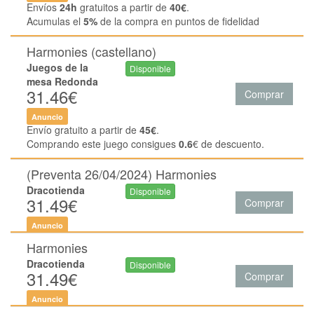
Envíos
24h
gratuitos a partir de
40€
.
Acumulas el
5%
de la compra en puntos de fidelidad
Harmonies (castellano)
Juegos de la
Disponible
mesa Redonda
31.46€
Comprar
Anuncio
Envío gratuito a partir de
45€
.
Comprando este juego consigues
0.6
€ de descuento.
(Preventa 26/04/2024) Harmonies
Dracotienda
Disponible
31.49€
Comprar
Anuncio
Harmonies
Dracotienda
Disponible
31.49€
Comprar
Anuncio