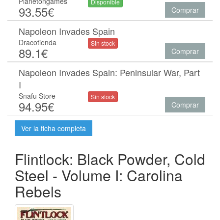
Planetongames
Disponible
93.55€
Comprar
Napoleon Invades Spain
Dracotienda
Sin stock
89.1€
Comprar
Napoleon Invades Spain: Peninsular War, Part
I
Snafu Store
Sin stock
94.95€
Comprar
Ver la ficha completa
Flintlock: Black Powder, Cold
Steel - Volume I: Carolina
Rebels