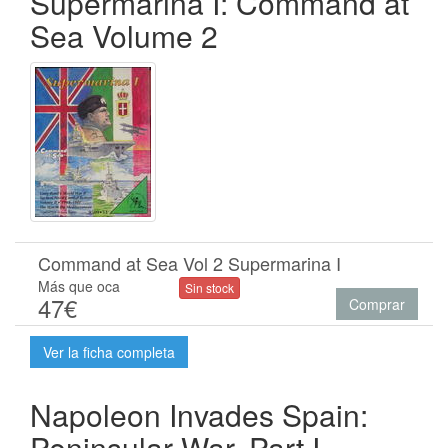
Supermarina I: Command at
Sea Volume 2
Command at Sea Vol 2 Supermarina I
Más que oca
Sin stock
47€
Comprar
Ver la ficha completa
Napoleon Invades Spain:
Peninsular War, Part I