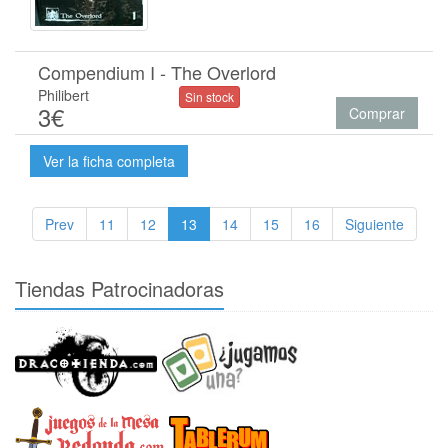
Compendium I - The Overlord
Philibert
Sin stock
3€
Comprar
Ver la ficha completa
Prev
11
12
13
14
15
16
Siguiente
Tiendas Patrocinadoras