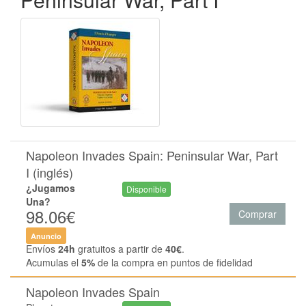
Napoleon Invades Spain: Peninsular War, Part
I (inglés)
¿Jugamos
Disponible
Una?
98.06€
Comprar
Anuncio
Envíos
24h
gratuitos a partir de
40€
.
Acumulas el
5%
de la compra en puntos de fidelidad
Napoleon Invades Spain