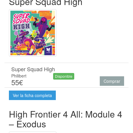
Super Squad High
Super Squad High
Philibert
Disponible
55€
Comprar
Ver la ficha completa
High Frontier 4 All: Module 4
– Exodus