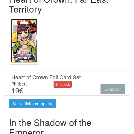
Territory
Heart of Crown Foil Card Set
Philibert
Sin stock
19€
Comprar
Ver la ficha completa
In the Shadow of the
Emperor