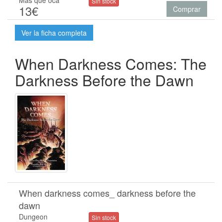
Más que oca
Sin stock
13€
Comprar
Ver la ficha completa
When Darkness Comes: The
Darkness Before the Dawn
When darkness comes_ darkness before the
dawn
Dungeon
Sin stock