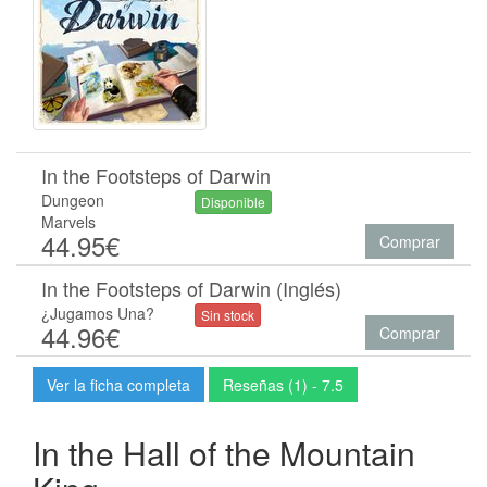
In the Footsteps of Darwin
Dungeon
Disponible
Marvels
44.95€
Comprar
In the Footsteps of Darwin (Inglés)
¿Jugamos Una?
Sin stock
44.96€
Comprar
Ver la ficha completa
Reseñas (1) - 7.5
In the Hall of the Mountain