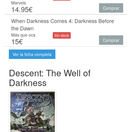
Marvels
14.95€
Comprar
When Darkness Comes 4: Darkness Before
the Dawn
Más que oca
Sin stock
15€
Comprar
Ver la ficha completa
Descent: The Well of
Darkness