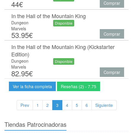
44€
Comprar
In the Hall of the Mountain King
Dungeon
Disponible
Marvels
53.95€
Comprar
In the Hall of the Mountain King (Kickstarter
Edition)
Dungeon
Disponible
Marvels
82.95€
Comprar
Ver la ficha completa
Reseñas (2) - 7.75
Prev
1
2
3
4
5
6
Siguiente
Tiendas Patrocinadoras