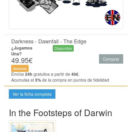
Darkness - Dawnfall - The Edge
¿Jugamos
Disponible
Una?
49.95€
Comprar
Anuncio
Envíos
24h
gratuitos a partir de
40€
.
Acumulas el
5%
de la compra en puntos de fidelidad
Ver la ficha completa
In the Footsteps of Darwin