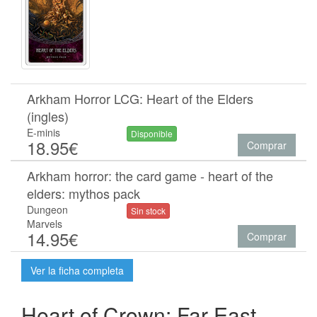
Arkham Horror LCG: Heart of the Elders
(ingles)
E-minis
Disponible
18.95€
Comprar
Arkham horror: the card game - heart of the
elders: mythos pack
Dungeon
Sin stock
Marvels
14.95€
Comprar
Ver la ficha completa
Heart of Crown: Far East