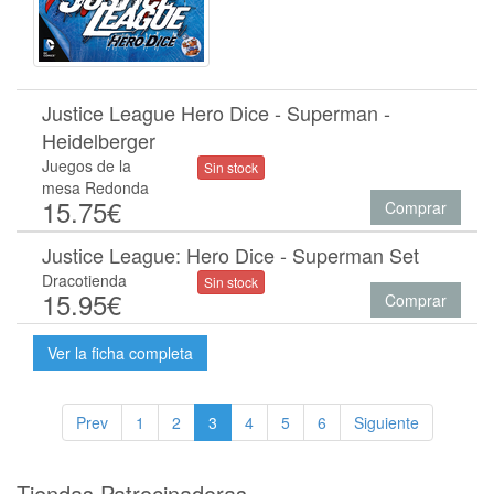
Justice League Hero Dice - Superman -
Heidelberger
Juegos de la
Sin stock
mesa Redonda
15.75€
Comprar
Justice League: Hero Dice - Superman Set
Dracotienda
Sin stock
15.95€
Comprar
Ver la ficha completa
Prev
1
2
3
4
5
6
Siguiente
Tiendas Patrocinadoras