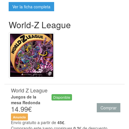
Ver la ficha completa
World-Z League
World Z League
Juegos de la
Disponible
mesa Redonda
14.99€
Comprar
Anuncio
Envío gratuito a partir de
45€
.
Comprando este juego consigues
0.2
€ de descuento.