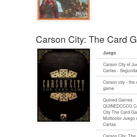
Carson City: The Card 
Juego
Carson City el J
Cartas - Segund
Carson city - the
game
Quined Games
QUINEDCCCG Ca
City The Card G
Multicolor Juego 
Cartas
Carson City: The