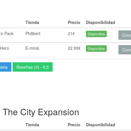
Tienda
Precio
Disponibilidad
ero Pack
Philibert
21€
Disponible
Com
: Hero
E-minis
22.95€
Disponible
Com
pleta
Reseñas (3) - 8.5
): The City Expansion
Tienda
Precio
Disponibilidad