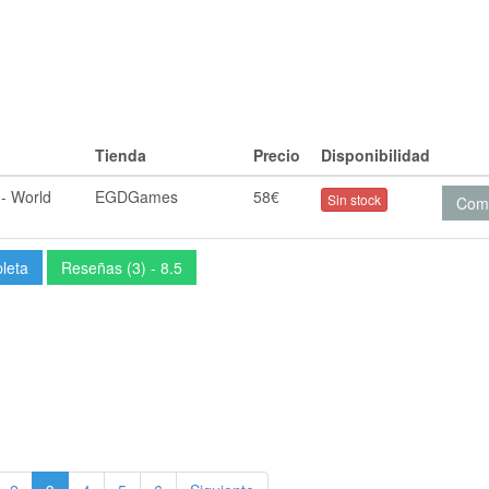
Tienda
Precio
Disponibilidad
 - World
EGDGames
58€
Sin stock
Com
pleta
Reseñas (3) - 8.5