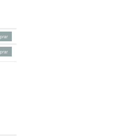
prar
prar