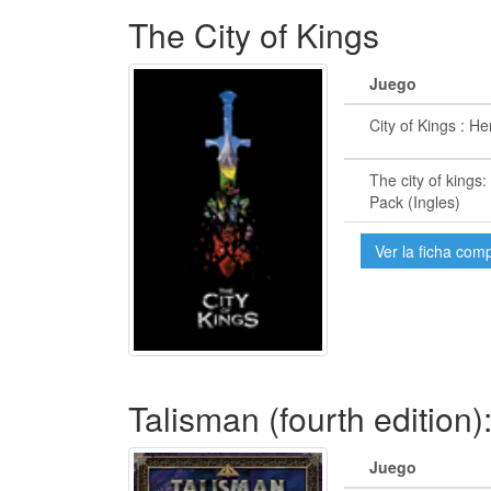
The City of Kings
Juego
City of Kings : H
The city of kings
Pack (Ingles)
Ver la ficha com
Talisman (fourth edition
Juego