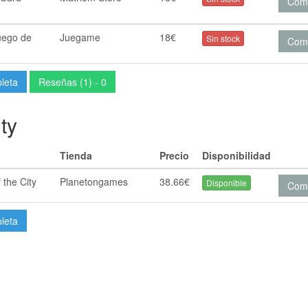
Com
Juego de
Juegame
18€
Sin stock
Com
pleta
Reseñas (1) - 0
ty
Tienda
Precio
Disponibilidad
 the City
Planetongames
38.66€
Disponible
Com
pleta