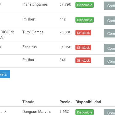
y
Planetongames
37.79€
Disponible
Com
Philibert
44€
Disponible
Com
DICION:
Turol Games
26.68€
Sin stock
Com
ES)
y
Zacatrus
31.95€
Sin stock
Com
Philibert
34€
Sin stock
Com
pleta
Tienda
Precio
Disponibilidad
 bank
Dungeon Marvels
1.95€
Disponible
Com