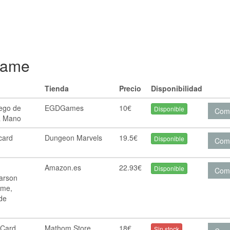
Game
Tienda
Precio
Disponibilidad
uego de
EGDGames
10€
Disponible
Com
a Mano
 card
Dungeon Marvels
19.5€
Disponible
Com
Amazon.es
22.93€
Disponible
Com
rson
ame,
de
 Card
Mathom Store
18€
Sin stock