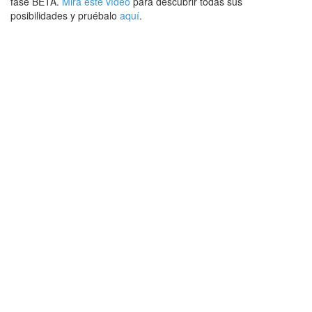
fase BETA.
Mira este vídeo
para descubrir todas sus
posibilidades y pruébalo
aquí
.