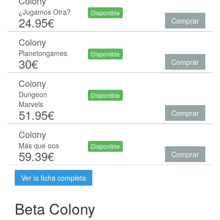
Colony
¿Jugamos Otra?
Disponible
24.95€
Comprar
Colony
Planetongames
Disponible
30€
Comprar
Colony
Dungeon
Disponible
Marvels
51.95€
Comprar
Colony
Más que oca
Disponible
59.39€
Comprar
Ver la ficha completa
Beta Colony