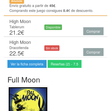
Anuncio
Envío gratuito a partir de
45€
.
Comprando este juego consigues
0.4
€ de descuento.
High Moon
Tablerum
Disponible
21.2€
Comprar
High Moon
Dracotienda
Sin stock
22.5€
Comprar
Ver la ficha completa
Reseñas (2) - 7.5
Full Moon