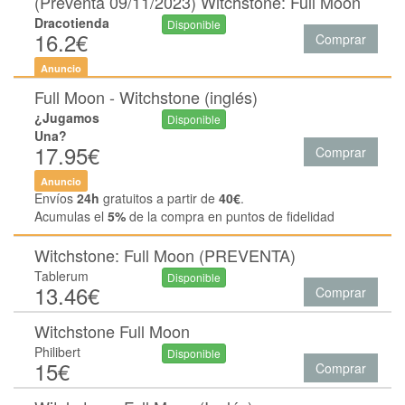
(Preventa 09/11/2023) Witchstone: Full Moon
Dracotienda
Disponible
16.2€
Comprar
Anuncio
Full Moon - Witchstone (inglés)
¿Jugamos
Disponible
Una?
17.95€
Comprar
Anuncio
Envíos
24h
gratuitos a partir de
40€
.
Acumulas el
5%
de la compra en puntos de fidelidad
Witchstone: Full Moon (PREVENTA)
Tablerum
Disponible
13.46€
Comprar
Witchstone Full Moon
Philibert
Disponible
15€
Comprar