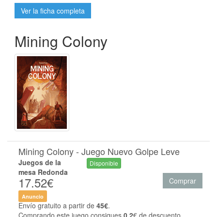
Ver la ficha completa
Mining Colony
Mining Colony - Juego Nuevo Golpe Leve
Juegos de la
Disponible
mesa Redonda
17.52€
Comprar
Anuncio
Envío gratuito a partir de
45€
.
Comprando este juego consigues
0.2
€ de descuento.