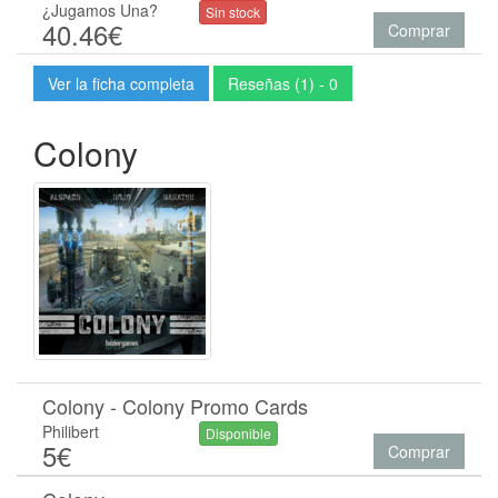
¿Jugamos Una?
Sin stock
40.46€
Comprar
Ver la ficha completa
Reseñas (1) - 0
Colony
Colony - Colony Promo Cards
Philibert
Disponible
5€
Comprar