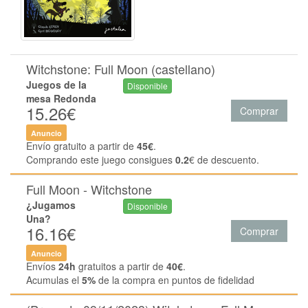
Witchstone: Full Moon (castellano)
Juegos de la
Disponible
mesa Redonda
15.26€
Comprar
Anuncio
Envío gratuito a partir de
45€
.
Comprando este juego consigues
0.2
€ de descuento.
Full Moon - Witchstone
¿Jugamos
Disponible
Una?
16.16€
Comprar
Anuncio
Envíos
24h
gratuitos a partir de
40€
.
Acumulas el
5%
de la compra en puntos de fidelidad