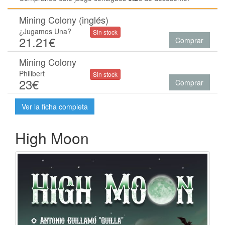
Mining Colony (inglés)
¿Jugamos Una?
Sin stock
21.21€
Comprar
Mining Colony
Philibert
Sin stock
23€
Comprar
Ver la ficha completa
High Moon