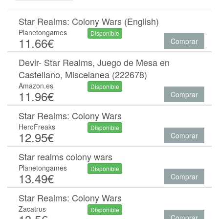
Star Realms: Colony Wars (English)
Planetongames
Disponible
11.66€
Comprar
Devir- Star Realms, Juego de Mesa en
Castellano, Miscelanea (222678)
Amazon.es
Disponible
11.96€
Comprar
Star Realms: Colony Wars
HeroFreaks
Disponible
12.95€
Comprar
Star realms colony wars
Planetongames
Disponible
13.49€
Comprar
Star Realms: Colony Wars
Zacatrus
Disponible
Comprar