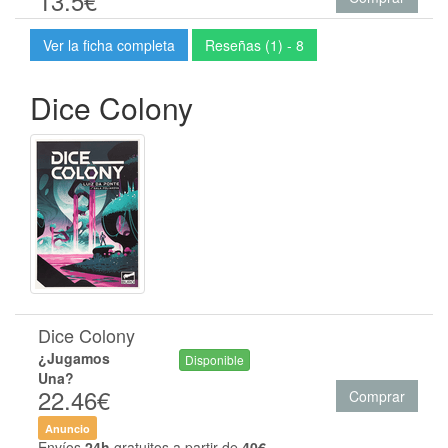
13.5€
Ver la ficha completa
Reseñas (1) - 8
Dice Colony
Dice Colony
¿Jugamos
Disponible
Una?
22.46€
Comprar
Anuncio
Envíos
24h
gratuitos a partir de
40€
.