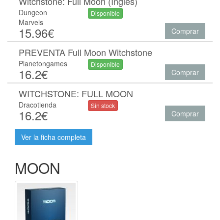
Witchstone: Full Moon (Inglés)
Dungeon
Disponible
Marvels
15.96€
Comprar
PREVENTA Full Moon Witchstone
Planetongames
Disponible
16.2€
Comprar
WITCHSTONE: FULL MOON
Dracotienda
Sin stock
16.2€
Comprar
Ver la ficha completa
MOON