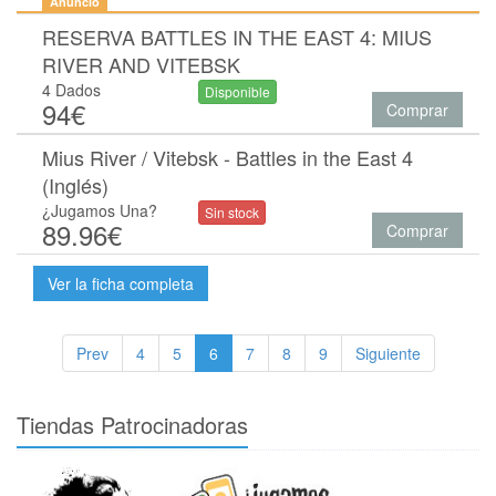
Anuncio
RESERVA BATTLES IN THE EAST 4: MIUS
RIVER AND VITEBSK
4 Dados
Disponible
94€
Comprar
Mius River / Vitebsk - Battles in the East 4
(Inglés)
¿Jugamos Una?
Sin stock
89.96€
Comprar
Ver la ficha completa
Prev
4
5
6
7
8
9
Siguiente
Tiendas Patrocinadoras