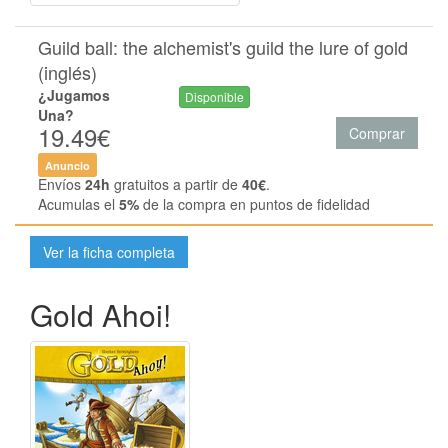
Guild ball: the alchemist's guild the lure of gold
(inglés)
¿Jugamos
Disponible
Una?
19.49€
Comprar
Anuncio
Envíos
24h
gratuitos a partir de
40€
.
Acumulas el
5%
de la compra en puntos de fidelidad
Ver la ficha completa
Gold Ahoi!