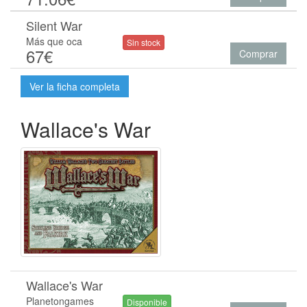
Silent War
Más que oca
Sin stock
67€
Comprar
Ver la ficha completa
Wallace's War
Wallace's War
Planetongames
Disponible