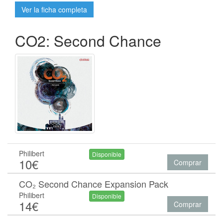
Ver la ficha completa
CO2: Second Chance
Philibert
Disponible
10€
Comprar
CO₂ Second Chance Expansion Pack
Philibert
Disponible
14€
Comprar