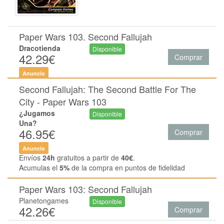
Paper Wars 103. Second Fallujah
Dracotienda
Disponible
42.29€
Comprar
Anuncio
Second Fallujah: The Second Battle For The
City - Paper Wars 103
¿Jugamos
Disponible
Una?
46.95€
Comprar
Anuncio
Envíos
24h
gratuitos a partir de
40€
.
Acumulas el
5%
de la compra en puntos de fidelidad
Paper Wars 103: Second Fallujah
Planetongames
Disponible
42.26€
Comprar