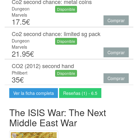
Co2 second chance: metal coins
Dungeon
Disponible
Marvels
17.5€
Comprar
Co2 second chance: limited sg pack
Dungeon
Disponible
Marvels
21.95€
Comprar
CO2 (2012) second hand
Philibert
Disponible
35€
Comprar
Ver la ficha completa
Reseñas (1) - 6.5
The ISIS War: The Next
Middle East War