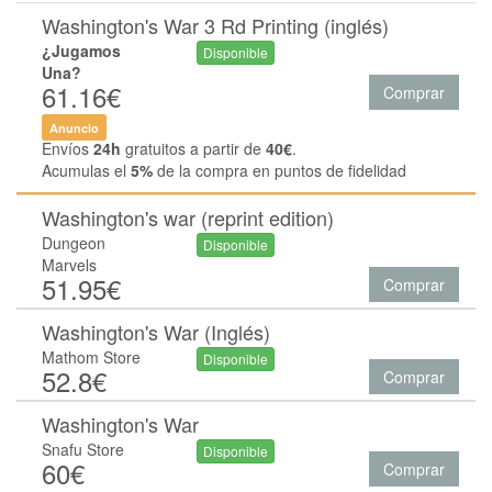
Washington's War 3 Rd Printing (inglés)
¿Jugamos
Disponible
Una?
61.16€
Comprar
Anuncio
Envíos
24h
gratuitos a partir de
40€
.
Acumulas el
5%
de la compra en puntos de fidelidad
Washington's war (reprint edition)
Dungeon
Disponible
Marvels
51.95€
Comprar
Washington's War (Inglés)
Mathom Store
Disponible
52.8€
Comprar
Washington's War
Snafu Store
Disponible
60€
Comprar