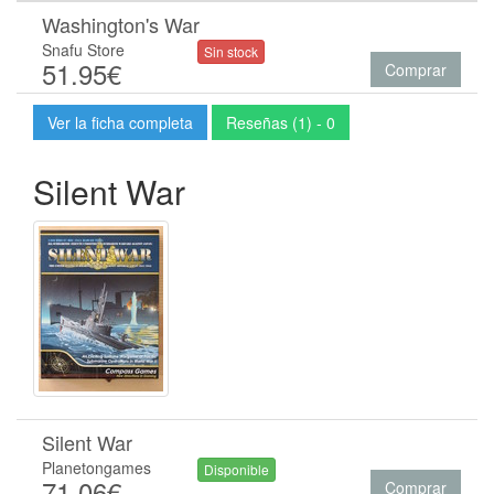
Washington's War
Snafu Store
Sin stock
51.95€
Comprar
Ver la ficha completa
Reseñas (1) - 0
Silent War
Silent War
Planetongames
Disponible
71.06€
Comprar