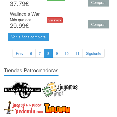
37.79€
Comprar
Wallace s War
Más que oca
Sin stock
29.99€
Comprar
Ver la ficha completa
Prev
6
7
8
9
10
11
Siguiente
Tiendas Patrocinadoras