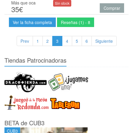
Más que oca
Sin stock
35€
Comprar
Ver la ficha completa
Reseñas (1) - 8
Prev
1
2
3
4
5
6
Siguiente
Tiendas Patrocinadoras
BETA de CUB3
CUB3