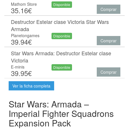
Mathom Store
Disponible
35.16€
Comprar
Destructor Estelar clase Victoria Star Wars
Armada
Planetongames
Disponible
39.94€
Comprar
Star Wars Armada: Destructor Estelar clase
Victoria
E-minis
Disponible
39.95€
Comprar
Ver la ficha completa
Star Wars: Armada –
Imperial Fighter Squadrons
Expansion Pack