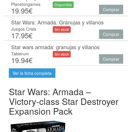
Planetongames
Disponible
19.95€
Comprar
Star Wars: Armada. Granujas y villanos
Juegos Crisis
Sin stock
17.95€
Comprar
Star wars armada: granujas y villanos
Tablerum
Sin stock
19.94€
Comprar
Ver la ficha completa
Star Wars: Armada –
Victory-class Star Destroyer
Expansion Pack