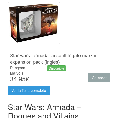
Star wars: armada  assault frigate mark ii
expansion pack (inglés)
Dungeon
Disponible
Marvels
34.95€
Comprar
Ver la ficha completa
Star Wars: Armada –
Rogues and Villains