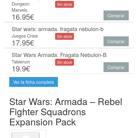
Dungeon
Sin stock
Marvels
16.95€
Comprar
Star wars: armada. fragata nebulon-b
Juegos Crisis
Sin stock
17.95€
Comprar
Star Wars Armada: Fragata Nebulon-B
Tablerum
Sin stock
19.9€
Comprar
Ver la ficha completa
Star Wars: Armada – Rebel
Fighter Squadrons
Expansion Pack