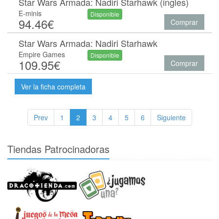
Star Wars Armada: Nadiri Starhawk (ingles)
E-minis
Disponible
94.46€
Comprar
Star Wars Armada: Nadiri Starhawk
Empire Games
Disponible
109.95€
Comprar
Ver la ficha completa
Prev
1
2
3
4
5
6
Siguiente
Tiendas Patrocinadoras