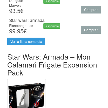
Dungeon
Disponible
Marvels
93.5€
Comprar
Star wars: armada
Planetongames
Disponible
99.95€
Comprar
Ver la ficha completa
Star Wars: Armada – Mon
Calamari Frigate Expansion
Pack