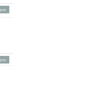
prar
prar