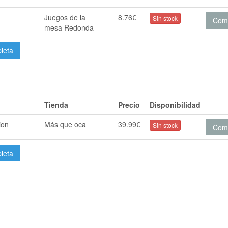
Juegos de la
8.76€
Sin stock
Com
mesa Redonda
pleta
Tienda
Precio
Disponibilidad
ion
Más que oca
39.99€
Sin stock
Com
pleta