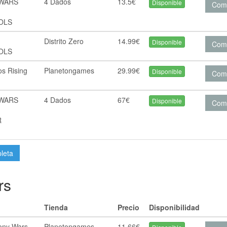
 WARS
4 Dados
13.5€
Disponible
Com
OLS
Distrito Zero
14.99€
Disponible
Com
OLS
s Rising
Planetongames
29.99€
Disponible
Com
 WARS
4 Dados
67€
Disponible
Com
R
pleta
rs
Tienda
Precio
Disponibilidad
ony Wars
Planetongames
11.66€