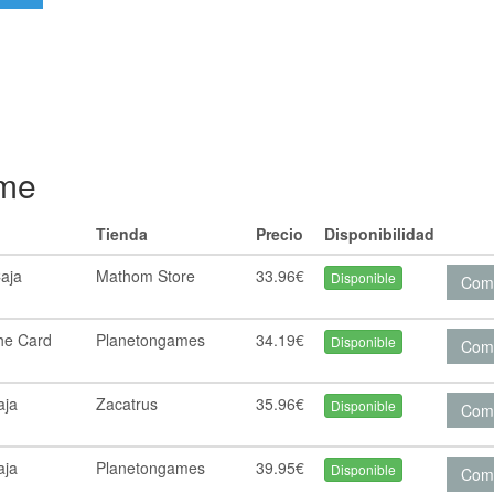
ame
Tienda
Precio
Disponibilidad
aja
Mathom Store
33.96€
Disponible
Com
he Card
Planetongames
34.19€
Disponible
Com
aja
Zacatrus
35.96€
Disponible
Com
aja
Planetongames
39.95€
Disponible
Com