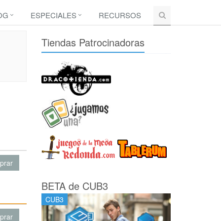
OG
ESPECIALES
RECURSOS
Tiendas Patrocinadoras
prar
BETA de CUB3
CUB3
prar