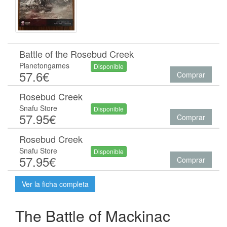
Battle of the Rosebud Creek
Planetongames
Disponible
57.6€
Comprar
Rosebud Creek
Snafu Store
Disponible
57.95€
Comprar
Rosebud Creek
Snafu Store
Disponible
57.95€
Comprar
Ver la ficha completa
The Battle of Mackinac