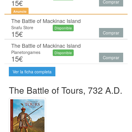
15€
Comprar
Anuncio
The Battle of Mackinac Island
Snafu Store
Disponible
15€
Comprar
The Battle of Mackinac Island
Planetongames
Disponible
15€
Comprar
Ver la ficha completa
The Battle of Tours, 732 A.D.