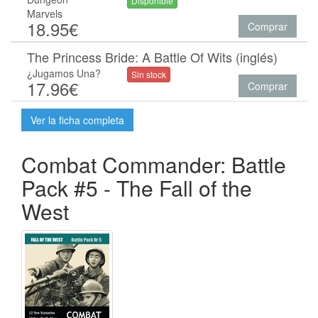
Disponible
Marvels
18.95€
Comprar
The Princess Bride: A Battle Of Wits (inglés)
¿Jugamos Una?
Sin stock
17.96€
Comprar
Ver la ficha completa
Combat Commander: Battle
Pack #5 - The Fall of the
West