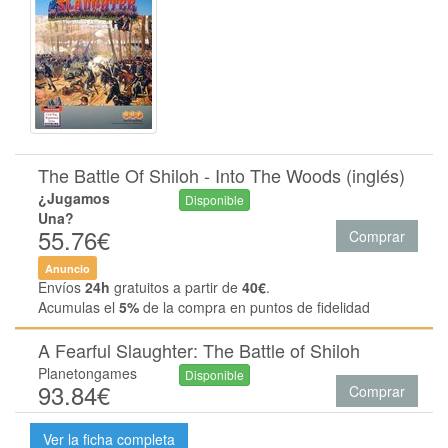
The Battle Of Shiloh - Into The Woods (inglés)
¿Jugamos
Disponible
Una?
55.76€
Comprar
Anuncio
Envíos
24h
gratuitos a partir de
40€
.
Acumulas el
5%
de la compra en puntos de fidelidad
A Fearful Slaughter: The Battle of Shiloh
Planetongames
Disponible
93.84€
Comprar
Ver la ficha completa