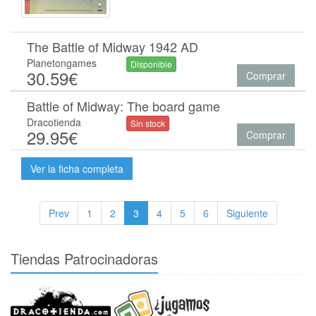
The Battle of Midway 1942 AD
Planetongames
Disponible
30.59€
Comprar
Battle of Midway: The board game
Dracotienda
Sin stock
29.95€
Comprar
Ver la ficha completa
Prev
1
2
3
4
5
6
Siguiente
Tiendas Patrocinadoras