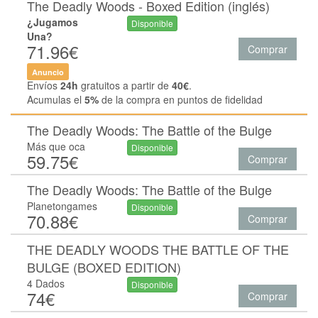
The Deadly Woods - Boxed Edition (inglés)
¿Jugamos
Disponible
Una?
71.96€
Comprar
Anuncio
Envíos
24h
gratuitos a partir de
40€
.
Acumulas el
5%
de la compra en puntos de fidelidad
The Deadly Woods: The Battle of the Bulge
Más que oca
Disponible
59.75€
Comprar
The Deadly Woods: The Battle of the Bulge
Planetongames
Disponible
70.88€
Comprar
THE DEADLY WOODS THE BATTLE OF THE
BULGE (BOXED EDITION)
4 Dados
Disponible
74€
Comprar