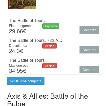
The Battle of Tours
Planetongames
Disponible
29.66€
Comprar
The Battle of Tours, 732 A.D.
Dracotienda
Sin stock
24.3€
Comprar
The Battle of Tours
Más que oca
Sin stock
34.95€
Comprar
Ver la ficha completa
Axis & Allies: Battle of the
Bulge