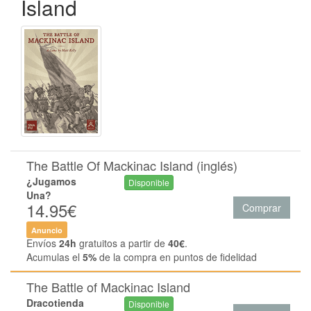
Island
The Battle Of Mackinac Island (inglés)
¿Jugamos
Disponible
Una?
14.95€
Comprar
Anuncio
Envíos
24h
gratuitos a partir de
40€
.
Acumulas el
5%
de la compra en puntos de fidelidad
The Battle of Mackinac Island
Dracotienda
Disponible