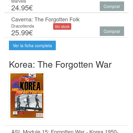
Marvels
24.95€
Comprar
Caverna: The Forgotten Folk
Dracotienda
Sin stock
25.99€
Comprar
Ver la ficha completa
Korea: The Forgotten War
ASL Module 15: Forgotten War - Korea 1950-