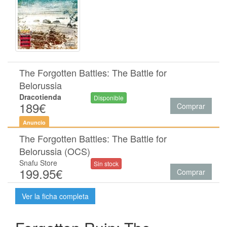
The Forgotten Battles: The Battle for
Belorussia
Dracotienda
Disponible
189€
Comprar
Anuncio
The Forgotten Battles: The Battle for
Belorussia (OCS)
Snafu Store
Sin stock
199.95€
Comprar
Ver la ficha completa