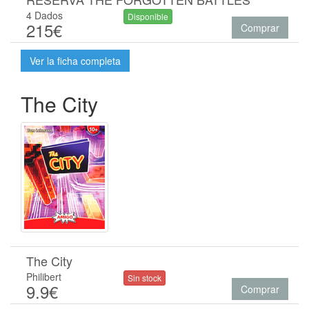
4 Dados
Disponible
215€
Comprar
Ver la ficha completa
The City
The City
Philibert
Sin stock
9.9€
Comprar