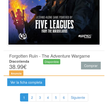
Forgotten Ruin - The Adventure Wargame
Dracotienda
Disponible
38.99€
Comprar
Anuncio
Ver la ficha completa
1
2
3
4
5
6
Siguiente