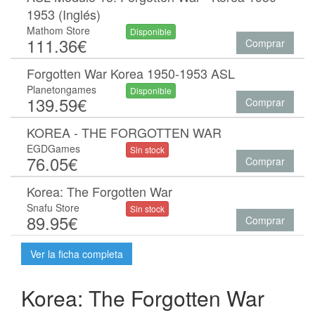
1953 (Inglés)
Mathom Store
Disponible
111.36€
Comprar
Forgotten War Korea 1950-1953 ASL
Planetongames
Disponible
139.59€
Comprar
KOREA - THE FORGOTTEN WAR
EGDGames
Sin stock
76.05€
Comprar
Korea: The Forgotten War
Snafu Store
Sin stock
89.95€
Comprar
Ver la ficha completa
Korea: The Forgotten War