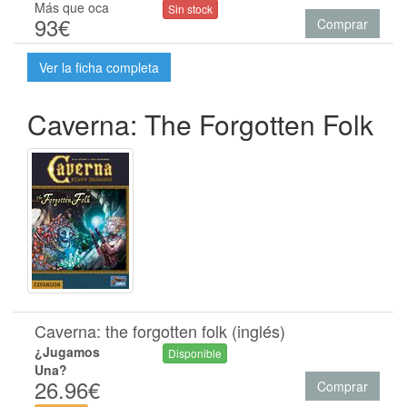
Más que oca
Sin stock
93€
Comprar
Ver la ficha completa
Caverna: The Forgotten Folk
Caverna: the forgotten folk (inglés)
¿Jugamos
Disponible
Una?
26.96€
Comprar