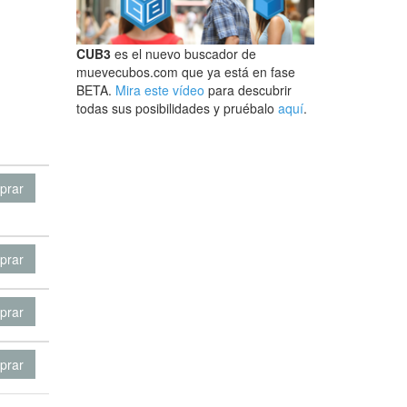
CUB3
es el nuevo buscador de
muevecubos.com que ya está en fase
BETA.
Mira este vídeo
para descubrir
todas sus posibilidades y pruébalo
aquí
.
prar
prar
prar
prar