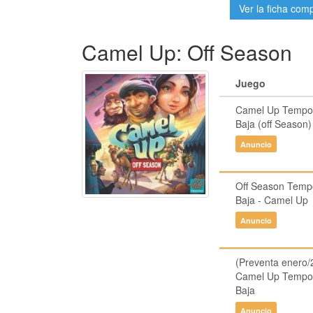
Ver la ficha com
Camel Up: Off Season
Juego
Camel Up Tempo
Baja (off Season)
Anuncio
Off Season Temp
Baja - Camel Up
Anuncio
(Preventa enero/
Camel Up Tempo
Baja
Anuncio