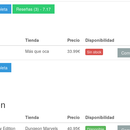
pleta
Reseñas (3) - 7.17
Tienda
Precio
Disponibilidad
Más que oca
33.99€
Sin stock
Com
pleta
on
Tienda
Precio
Disponibilidad
 Edition
Dungeon Marvels
40.95€
Disponible