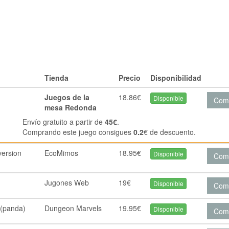
Tienda
Precio
Disponibilidad
Juegos de la
18.86€
Disponible
Com
mesa Redonda
Envío gratuito a partir de
45€
.
Comprando este juego consigues
0.2
€ de descuento.
version
EcoMimos
18.95€
Disponible
Com
Jugones Web
19€
Disponible
Com
 (panda)
Dungeon Marvels
19.95€
Disponible
Com