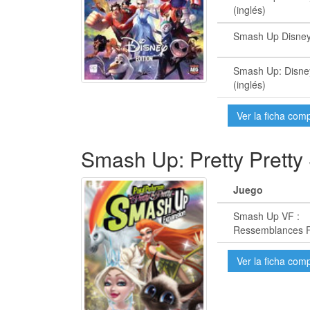
(inglés)
Smash Up Disney
Smash Up: Disney
(inglés)
Ver la ficha com
Smash Up: Pretty Prett
Juego
Smash Up VF :
Ressemblances F
Ver la ficha com