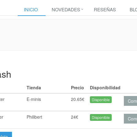
INICIO
NOVEDADES
RESEÑAS
BL
ash
Tienda
Precio
Disponibilidad
ter
E-minis
20.65€
Disponible
Com
er
Philibert
24€
Disponible
Com
pleta