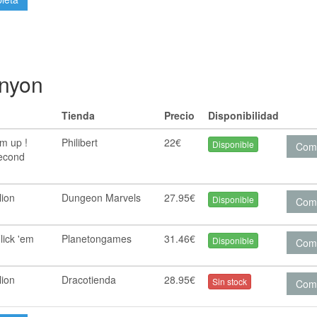
anyon
Tienda
Precio
Disponibilidad
m up !
Philibert
22€
Disponible
Com
second
lion
Dungeon Marvels
27.95€
Disponible
Com
lick 'em
Planetongames
31.46€
Disponible
Com
lion
Dracotienda
28.95€
Sin stock
Com