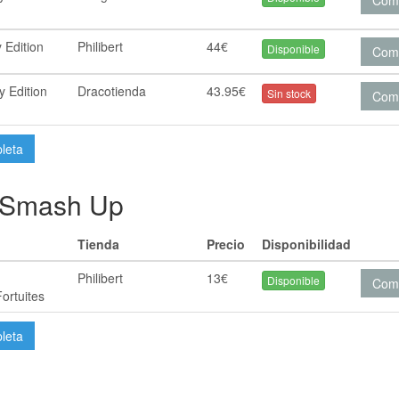
Com
 Edition
Philibert
44€
Disponible
Com
 Edition
Dracotienda
43.95€
Sin stock
Com
pleta
y Smash Up
Tienda
Precio
Disponibilidad
Philibert
13€
Disponible
Com
ortuites
pleta