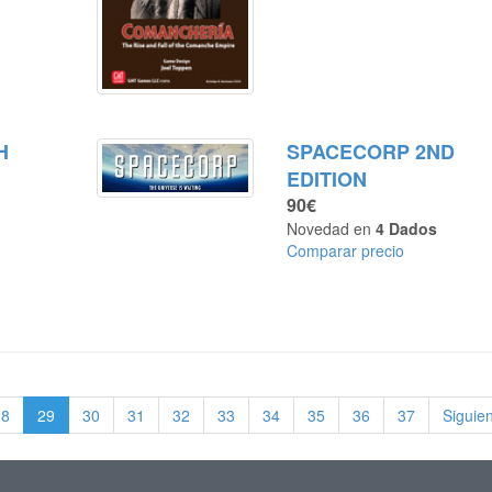
H
SPACECORP 2ND
EDITION
90€
Novedad en
4 Dados
Comparar precio
28
29
30
31
32
33
34
35
36
37
Siguie