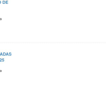
O DE
ro
HADAS
25
ro