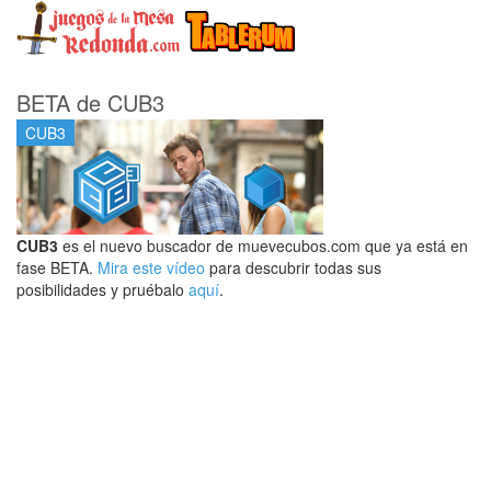
BETA de CUB3
CUB3
CUB3
es el nuevo buscador de muevecubos.com que ya está en
fase BETA.
Mira este vídeo
para descubrir todas sus
posibilidades y pruébalo
aquí
.