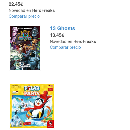
22.45€
Novedad en
HeroFreaks
Comparar precio
13 Ghosts
13.45€
Novedad en
HeroFreaks
Comparar precio