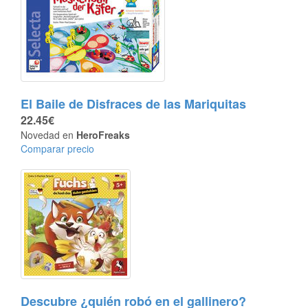
El Baile de Disfraces de las Mariquitas
22.45€
Novedad en
HeroFreaks
Comparar precio
Descubre ¿quién robó en el gallinero?