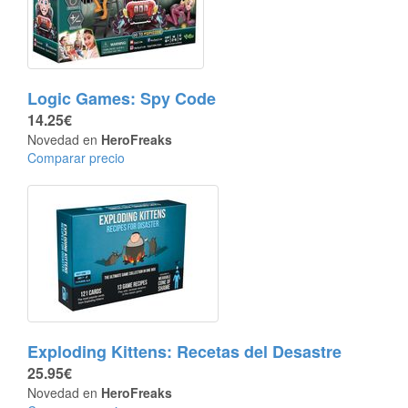
Logic Games: Spy Code
14.25€
Novedad en
HeroFreaks
Comparar precio
Exploding Kittens: Recetas del Desastre
25.95€
Novedad en
HeroFreaks