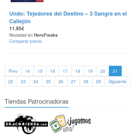
Undo: Tejedores del Destino – 3 Sangre en el
Callejón
11.95€
Novedad en
HeroFreaks
Comparar precio
Prev
14
15
16
17
18
19
20
21
22
23
24
25
26
27
28
29
Siguiente
Tiendas Patrocinadoras