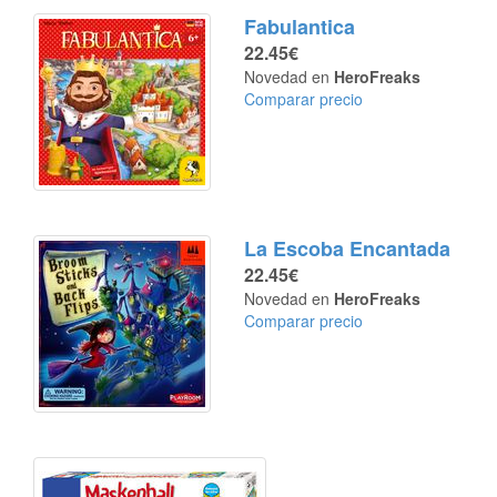
Fabulantica
22.45€
Novedad en
HeroFreaks
Comparar precio
La Escoba Encantada
22.45€
Novedad en
HeroFreaks
Comparar precio