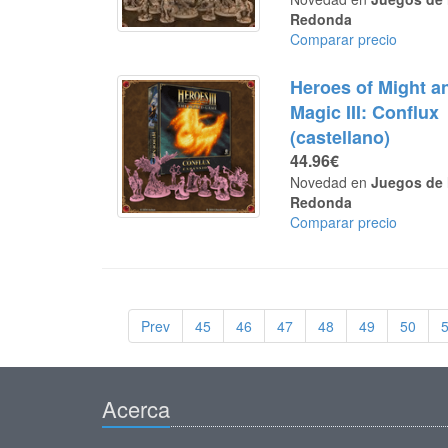
Redonda
Comparar precio
Heroes of Might a
Magic III: Conflux
(castellano)
44.96€
Novedad en
Juegos de 
Redonda
Comparar precio
Prev
45
46
47
48
49
50
Acerca