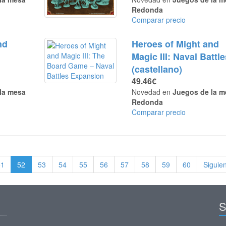
Redonda
Comparar precio
nd
Heroes of Might and
Magic III: Naval Battl
(castellano)
49.46€
la mesa
Novedad en
Juegos de la m
Redonda
Comparar precio
51
52
53
54
55
56
57
58
59
60
Siguie
S