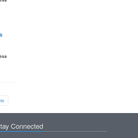
es
esa
nte
tay Connected