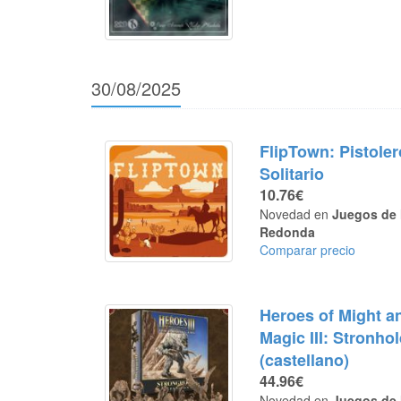
30/08/2025
FlipTown: Pistoler
Solitario
10.76€
Novedad en
Juegos de 
Redonda
Comparar precio
Heroes of Might a
Magic III: Stronho
(castellano)
44.96€
Novedad en
Juegos de 