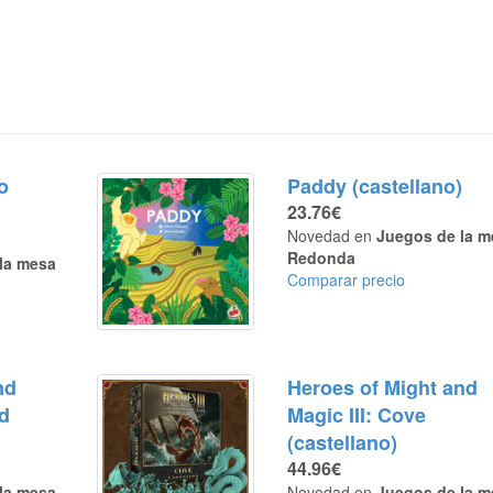
o
Paddy (castellano)
23.76€
Novedad en
Juegos de la m
Redonda
la mesa
Comparar precio
nd
Heroes of Might and
ld
Magic III: Cove
(castellano)
44.96€
la mesa
Novedad en
Juegos de la m