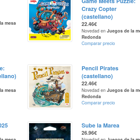
Game Meets Puzzle:
Crazy Copter
(castellano)
la mesa
22.46€
Novedad en
Juegos de la m
Redonda
Comparar precio
e:
Pencil Pirates
llano)
(castellano)
22.46€
la mesa
Novedad en
Juegos de la m
Redonda
Comparar precio
025
Sube la Marea
26.96€
la mesa
Novedad en
Juegos de la m