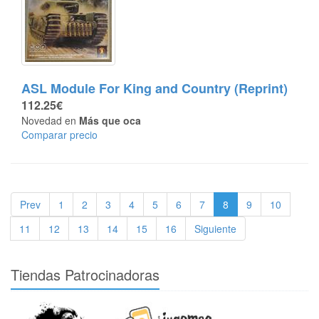
ASL Module For King and Country (Reprint)
112.25€
Novedad en
Más que oca
Comparar precio
Prev
1
2
3
4
5
6
7
8
9
10
11
12
13
14
15
16
Siguiente
Tiendas Patrocinadoras