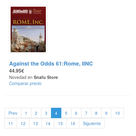
Against the Odds 61:Rome, IINC
44.95€
Novedad en
Snafu Store
Comparar precio
Prev
1
2
3
4
5
6
7
8
9
10
11
12
13
14
15
16
Siguiente