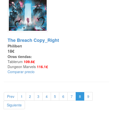
The Breach Copy_Right
Philibert
18€
Otras tiendas:
Tablerum
109.6€
Dungeon Marvels
116.1€
Comparar precio
Prev
1
2
3
4
5
6
7
8
9
Siguiente