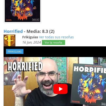
Horrified
- Media: 8.3 (2)
Frikiguias
Ver todas sus reseñas
16 Jun, 2024
Ver la reseña
FRIKIGUIAS