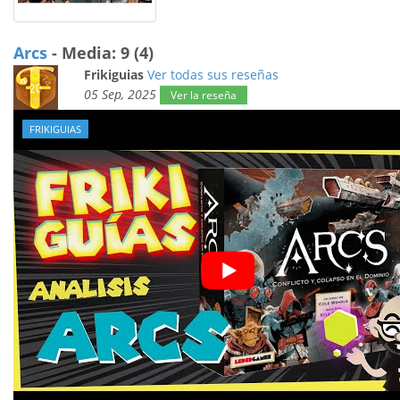
Arcs
- Media: 9 (4)
Frikiguias
Ver todas sus reseñas
05 Sep, 2025
Ver la reseña
FRIKIGUIAS