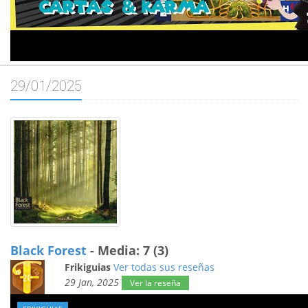
29/01/2025
Black Forest
- Media: 7 (3)
Frikiguias
Ver todas sus reseñas
29 Jan, 2025
Ver la reseña