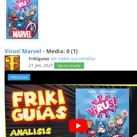
Virus! Marvel
- Media: 0 (1)
Frikiguias
Ver todas sus reseñas
21 Jan, 2025
Ver la reseña
FRIKIGUIAS