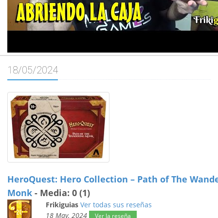
18/05/2024
HeroQuest: Hero Collection – Path of The Wand
Monk
- Media: 0 (1)
Frikiguias
Ver todas sus reseñas
18 May, 2024
Ver la reseña