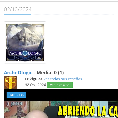
02/10/2024
ArcheOlogic
- Media: 0 (1)
Frikiguias
Ver todas sus reseñas
02 Oct, 2024
Ver la reseña
FRIKIGUIAS