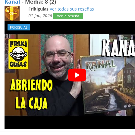
Kanal
- Media: 8 (2)
Frikiguias
Ver todas sus reseñas
01 Jan, 2026
Ver la reseña
FRIKIGUIAS