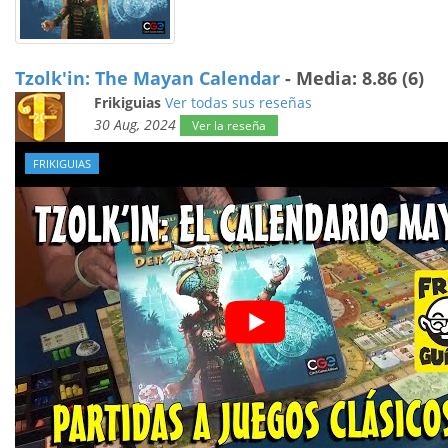
Tzolk'in: The Mayan Calendar
- Media: 8.86 (6)
Frikiguias
Ver todas sus reseñas
30 Aug, 2024
Ver la reseña
FRIKIGUIAS