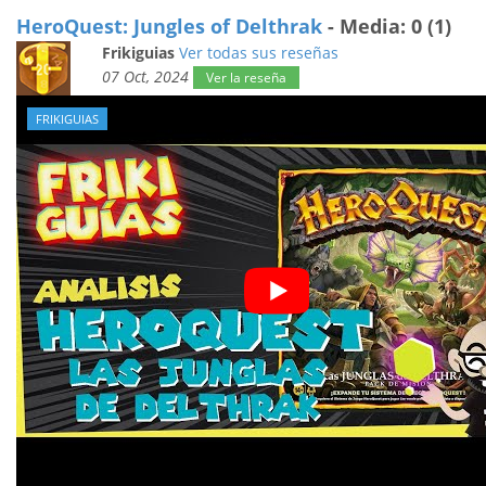
HeroQuest: Jungles of Delthrak
- Media: 0 (1)
Frikiguias
Ver todas sus reseñas
07 Oct, 2024
Ver la reseña
FRIKIGUIAS