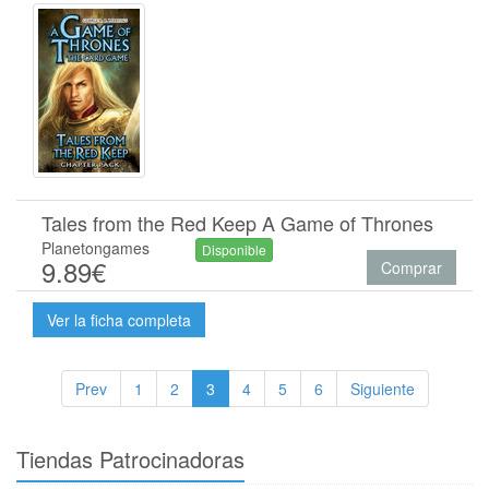
Tales from the Red Keep A Game of Thrones
Planetongames
Disponible
9.89€
Comprar
Ver la ficha completa
Prev
1
2
3
4
5
6
Siguiente
Tiendas Patrocinadoras