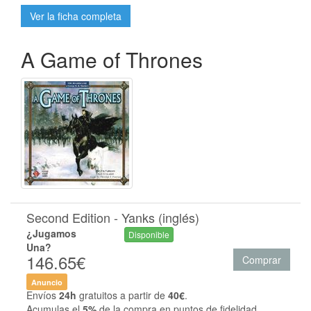
Ver la ficha completa
A Game of Thrones
Second Edition - Yanks (inglés)
¿Jugamos
Disponible
Una?
146.65€
Comprar
Anuncio
Envíos
24h
gratuitos a partir de
40€
.
Acumulas el
5%
de la compra en puntos de fidelidad