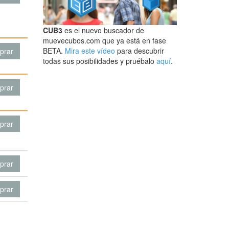
CUB3
es el nuevo buscador de
muevecubos.com que ya está en fase
BETA.
Mira este vídeo
para descubrir
prar
todas sus posibilidades y pruébalo
aquí
.
prar
prar
prar
prar