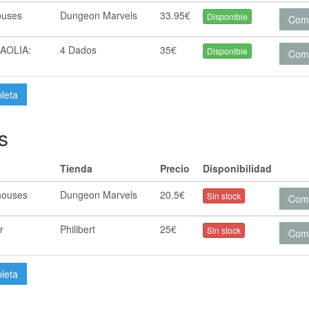
ouses
Dungeon Marvels
33.95€
Disponible
Com
AOLIA:
4 Dados
35€
Disponible
Com
pleta
s
Tienda
Precio
Disponibilidad
 houses
Dungeon Marvels
20.5€
Sin stock
Com
r
Philibert
25€
Sin stock
Com
pleta