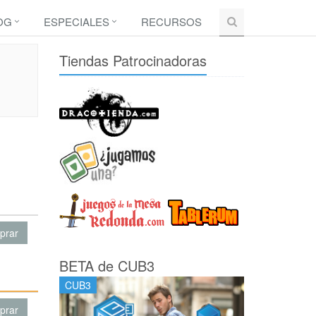
OG
ESPECIALES
RECURSOS
Tiendas Patrocinadoras
prar
BETA de CUB3
CUB3
prar