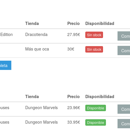
Tienda
Precio
Disponibilidad
Edition
Dracotienda
27.95€
Sin stock
Com
Más que oca
30€
Sin stock
Com
pleta
Tienda
Precio
Disponibilidad
ouses
Dungeon Marvels
23.96€
Disponible
Com
ouses
Dungeon Marvels
33.95€
Disponible
Com