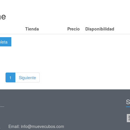
ne
Tienda
Precio
Disponibilidad
pleta
1
Siguiente
S
Email: info@muevecubos.com
y