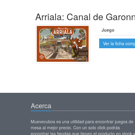
Arriala: Canal de Garon
Juego
Ver la ficha com
Acerca
Muevecubos es una utilidad para encontrar juegos de
mesa al mejor precio. Con un solo click podrás
encontrar las tiendas que tienen el producto en stock 