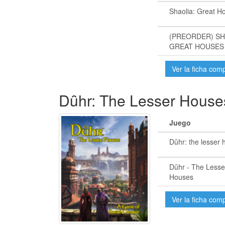
Shaolia: Great H
(PREORDER) SH
GREAT HOUSES
Ver la ficha com
Dȗhr: The Lesser House
Juego
Dûhr: the lesser
Dûhr - The Lesse
Houses
Ver la ficha com