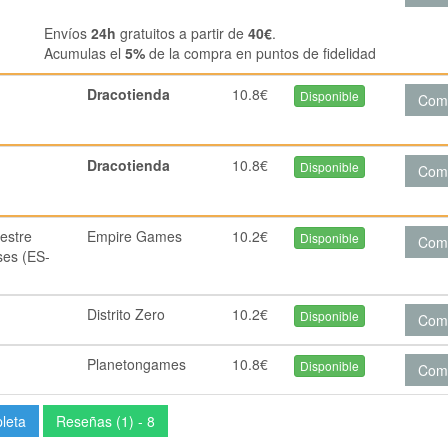
Envíos
24h
gratuitos a partir de
40€
.
Acumulas el
5%
de la compra en puntos de fidelidad
Dracotienda
10.8€
Disponible
Com
Dracotienda
10.8€
Disponible
Com
estre
Empire Games
10.2€
Disponible
Com
ses (ES-
Distrito Zero
10.2€
Disponible
Com
Planetongames
10.8€
Disponible
Com
pleta
Reseñas (1) - 8