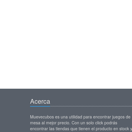
Acerca
Muevecubos es una utilidad para encontrar juegos de
mesa al mejor precio. Con un solo click podrás
encontrar las tiendas que tienen el producto en stock 