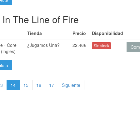
 In The Line of Fire
Tienda
Precio
Disponibilidad
re - Core
¿Jugamos Una?
22.46€
Sin stock
Com
 (inglés)
pleta
13
14
15
16
17
Siguiente