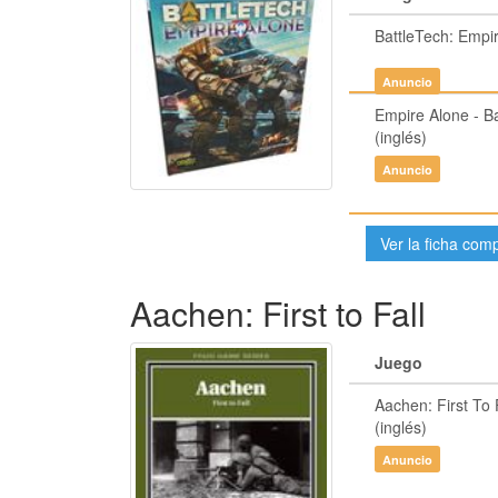
BattleTech: Empi
Anuncio
Empire Alone - Ba
(inglés)
Anuncio
Ver la ficha com
Aachen: First to Fall
Juego
Aachen: First To 
(inglés)
Anuncio