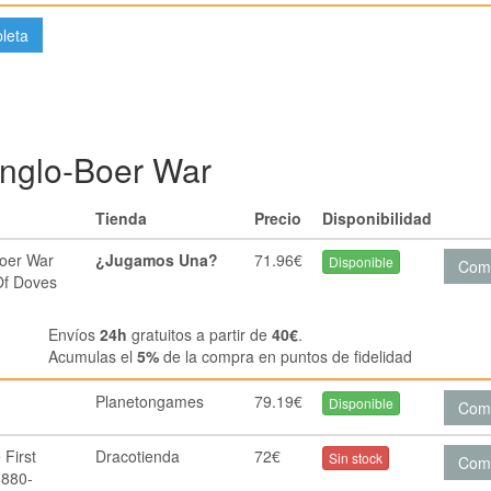
pleta
 Anglo-Boer War
Tienda
Precio
Disponibilidad
boer War
¿Jugamos Una?
71.96€
Disponible
Com
Of Doves
Envíos
24h
gratuitos a partir de
40€
.
Acumulas el
5%
de la compra en puntos de fidelidad
Planetongames
79.19€
Disponible
Com
 First
Dracotienda
72€
Sin stock
Com
1880-