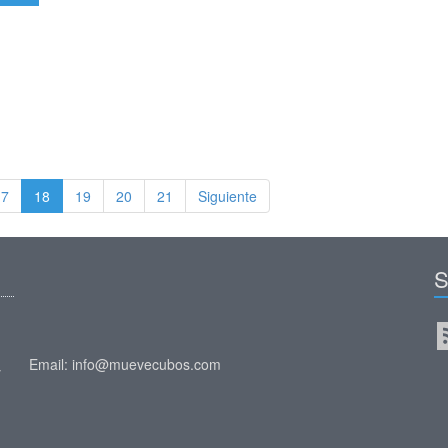
17
18
19
20
21
Siguiente
S
Email: info@muevecubos.com
y