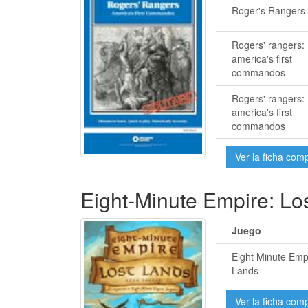
Roger's Rangers
Rogers' rangers:
america's first
commandos
Rogers' rangers:
america's first
commandos
Ver la ficha com
Eight-Minute Empire: Lo
Juego
Eight Minute Emp
Lands
Ver la ficha com