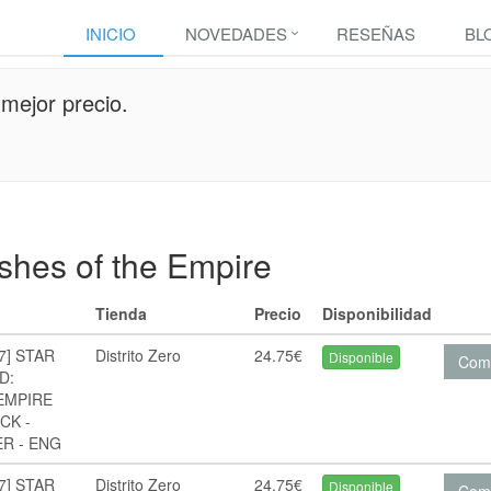
INICIO
NOVEDADES
RESEÑAS
BL
mejor precio.
shes of the Empire
Tienda
Precio
Disponibilidad
7] STAR
Distrito Zero
24.75€
Disponible
Com
D:
EMPIRE
CK -
R - ENG
7] STAR
Distrito Zero
24.75€
Disponible