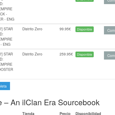
Com
D:
EMPIRE
CK -
R - ENG
7] STAR
Distrito Zero
99.95€
Disponible
Com
D:
EMPIRE
 - ENG
7] STAR
Distrito Zero
259.95€
Disponible
Com
D:
EMPIRE
OOSTER
pleta
e – An ilClan Era Sourcebook
Tienda
Precio
Disponibilidad