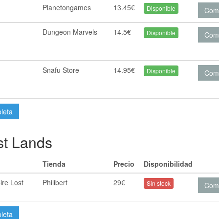
Planetongames
13.45€
Disponible
Com
Dungeon Marvels
14.5€
Disponible
Com
Snafu Store
14.95€
Disponible
Com
pleta
st Lands
Tienda
Precio
Disponibilidad
ire Lost
Philibert
29€
Sin stock
Com
pleta