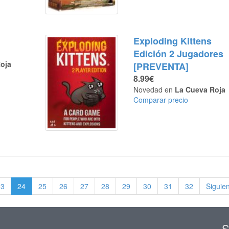
Exploding Kittens
Edición 2 Jugadores
oja
[PREVENTA]
8.99€
Novedad en
La Cueva Roja
Comparar precio
23
24
25
26
27
28
29
30
31
32
Siguie
S