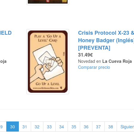
HIELD
Crisis Protocol X-23 
Honey Badger (Inglés
[PREVENTA]
31.49€
oja
Novedad en
La Cueva Roja
Comparar precio
29
30
31
32
33
34
35
36
37
38
Siguie