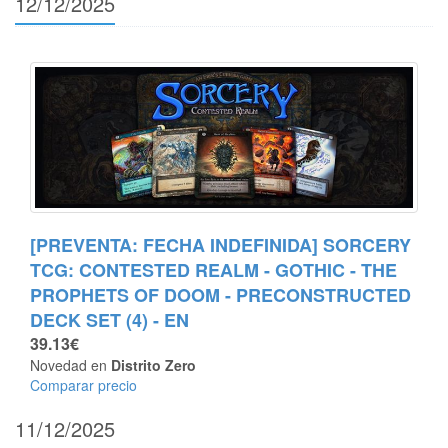
12/12/2025
[PREVENTA: FECHA INDEFINIDA] SORCERY
TCG: CONTESTED REALM - GOTHIC - THE
PROPHETS OF DOOM - PRECONSTRUCTED
DECK SET (4) - EN
39.13€
Novedad en
Distrito Zero
Comparar precio
11/12/2025