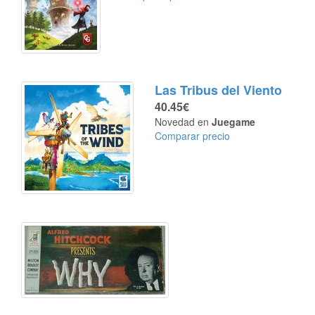
Las Tribus del Viento
40.45€
Novedad en
Juegame
Comparar precio