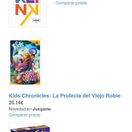
Comparar precio
Kids Chronicles: La Profecia del Viejo Roble
25.14€
Novedad en
Juegame
Comparar precio