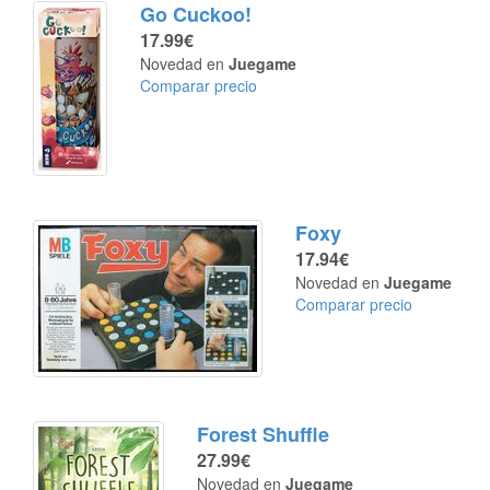
Go Cuckoo!
17.99€
Novedad en
Juegame
Comparar precio
Foxy
17.94€
Novedad en
Juegame
Comparar precio
Forest Shuffle
27.99€
Novedad en
Juegame