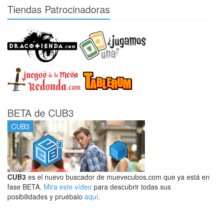
Tiendas Patrocinadoras
BETA de CUB3
CUB3
CUB3
es el nuevo buscador de muevecubos.com que ya está en
fase BETA.
Mira este vídeo
para descubrir todas sus
posibilidades y pruébalo
aquí
.