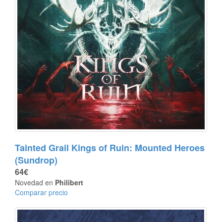
Tainted Grail Kings of Ruin: Mounted Heroes
(Sundrop)
64€
Novedad en
Philibert
Comparar precio