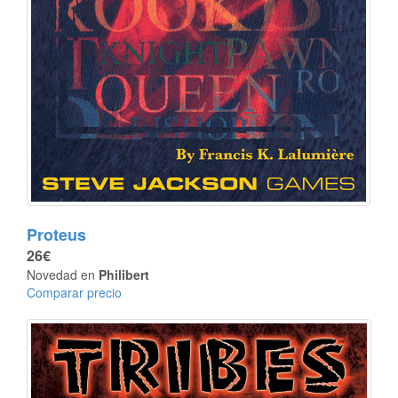
Proteus
26€
Novedad en
Philibert
Comparar precio