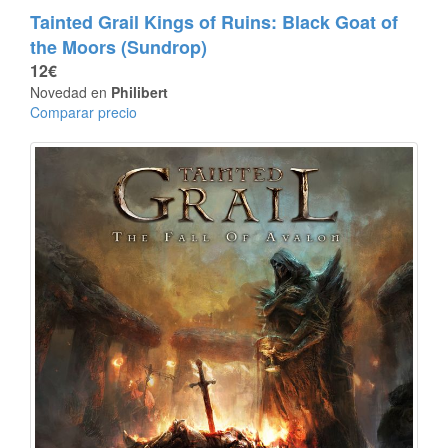
Tainted Grail Kings of Ruins: Black Goat of
the Moors (Sundrop)
12€
Novedad en
Philibert
Comparar precio