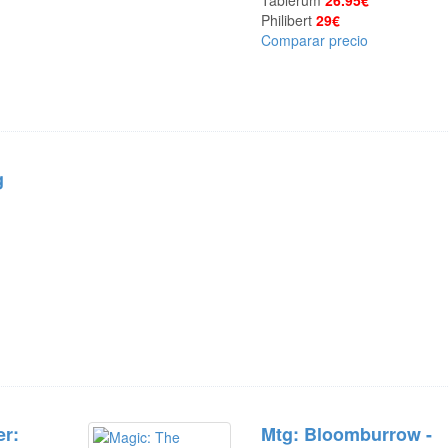
Tablerum
26.95€
Philibert
29€
Comparar precio
g
er:
Mtg: Bloomburrow -