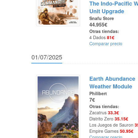
The Indo-Pacific 
Unit Upgrade
Snafu Store
44.955€
Otras tiendas:
4 Dados
81€
Comparar precio
01/07/2025
Earth Abundance
Weather Module
Philibert
7€
Otras tiendas:
Zacatrus
33.3€
Distrito Zero
35.15€
Los Juegos de Sauron
3
Empire Games
50.95€
Comparar precio