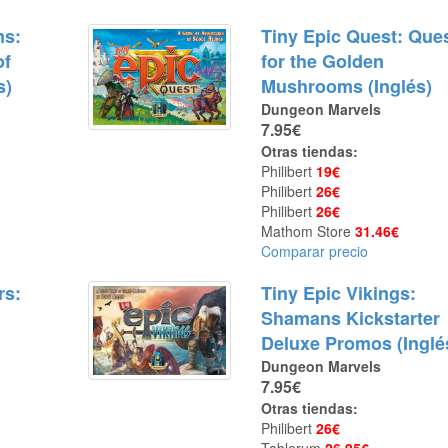
ms:
Tiny Epic Quest: Que
of
for the Golden
s)
Mushrooms (Inglés)
Dungeon Marvels
7.95€
Otras tiendas:
Philibert
19€
Philibert
26€
Philibert
26€
Mathom Store
31.46€
Comparar precio
rs:
Tiny Epic Vikings:
Shamans Kickstarter
e
Deluxe Promos (Inglé
Dungeon Marvels
7.95€
Otras tiendas:
Philibert
26€