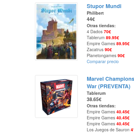
Stupor Mundi
Philibert
44€
Otras tiendas:
4 Dados
70€
Tablerum
89.95€
Empire Games
89.95€
Zacatrus
90€
Planetongames
90€
Comparar precio
Marvel Champions:
War (PREVENTA)
Tablerum
38.65€
Otras tiendas:
Empire Games
40.45€
Empire Games
40.45€
Empire Games
40.45€
Los Juegos de Sauron
4