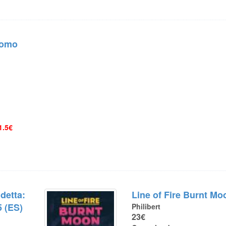
romo
1.5€
detta:
Line of Fire Burnt Mo
5 (ES)
Philibert
23€