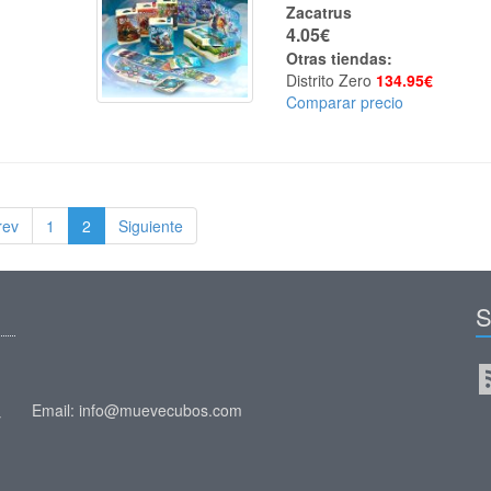
Zacatrus
4.05€
Otras tiendas:
Distrito Zero
134.95€
Comparar precio
rev
1
2
Siguiente
S
Email: info@muevecubos.com
y