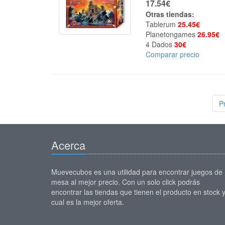
17.54€
Otras tiendas:
Tablerum
25.45€
Planetongames
26.95€
4 Dados
30€
Comparar precio
P
Acerca
Muevecubos es una utilidad para encontrar juegos de
mesa al mejor precio. Con un solo click podrás
encontrar las tiendas que tienen el producto en stock 
cual es la mejor oferta.