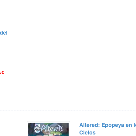
del
€
5€
Altered: Epopeya en 
Cielos