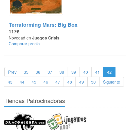
Terraforming Mars: Big Box
117€
Novedad en
Juegos Crisis
Comparar precio
Prev
35
36
37
38
39
40
41
42
43
44
45
46
47
48
49
50
Siguiente
Tiendas Patrocinadoras