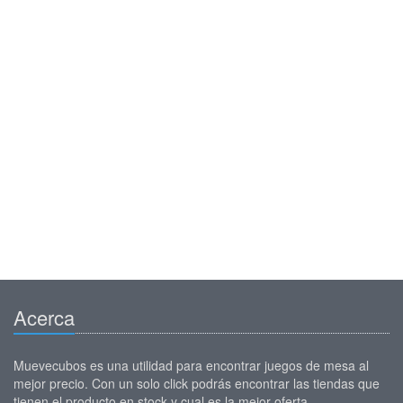
Acerca
Muevecubos es una utilidad para encontrar juegos de mesa al
mejor precio. Con un solo click podrás encontrar las tiendas que
tienen el producto en stock y cual es la mejor oferta.