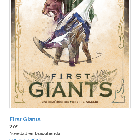
First Giants
27€
Novedad en
Dracotienda
Comparar precio