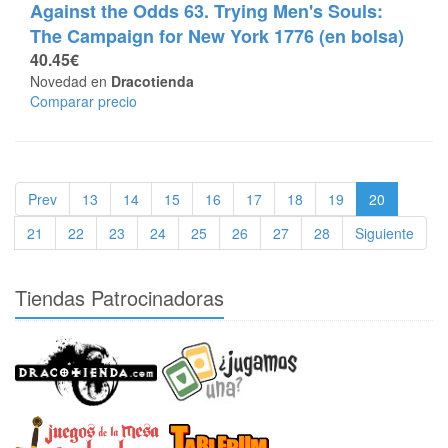
Against the Odds 63. Trying Men's Souls:
The Campaign for New York 1776 (en bolsa)
40.45€
Novedad en
Dracotienda
Comparar precio
Prev
13
14
15
16
17
18
19
20
21
22
23
24
25
26
27
28
Siguiente
Tiendas Patrocinadoras