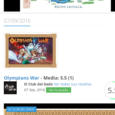
07/09/2016
Olympians War
- Media: 5.5 (1)
El Club del Dado
Ver todas sus reseñas
5.
07 Sep, 2016
Ver la reseña
EL CLUB DEL DADO