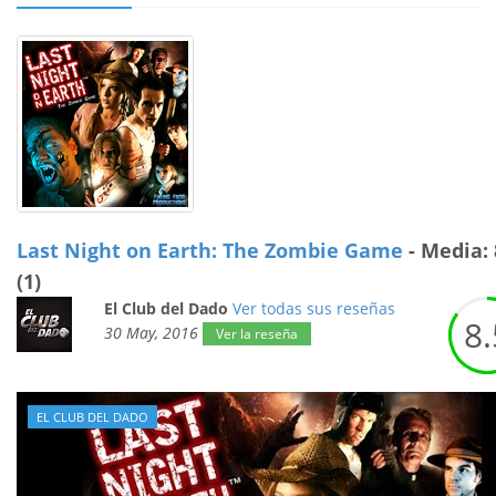
Last Night on Earth: The Zombie Game
- Media: 
(1)
El Club del Dado
Ver todas sus reseñas
8.
30 May, 2016
Ver la reseña
EL CLUB DEL DADO