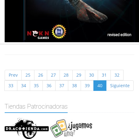
Prev
25
26
27
28
29
30
31
32
33
34
35
36
37
38
39
40
Siguiente
Tiendas Patrocinadoras