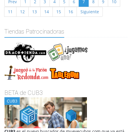
Prev
1
2
3
4
5
6
7
8
9
10
11
12
13
14
15
16
Siguiente
Tiendas Patrocinadoras
BETA de CUB3
CUB3
CUB3
es el nuevo buscador de muevecubos.com que ya está