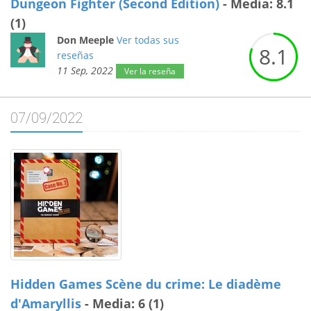
Dungeon Fighter (Second Edition)
- Media: 8.1
(1)
Don Meeple
Ver todas sus
8.
1
reseñas
11 Sep, 2022
Ver la reseña
07/09/2022
Hidden Games Scène du crime: Le diadème
d'Amaryllis
- Media: 6 (1)