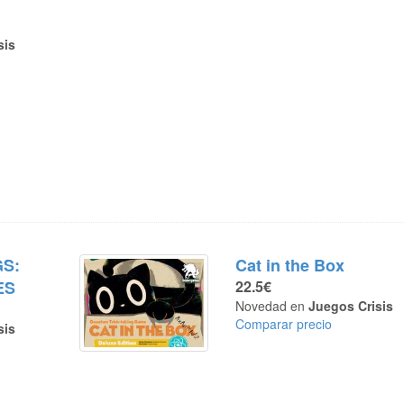
sis
S:
Cat in the Box
ES
22.5€
Novedad en
Juegos Crisis
Comparar precio
sis