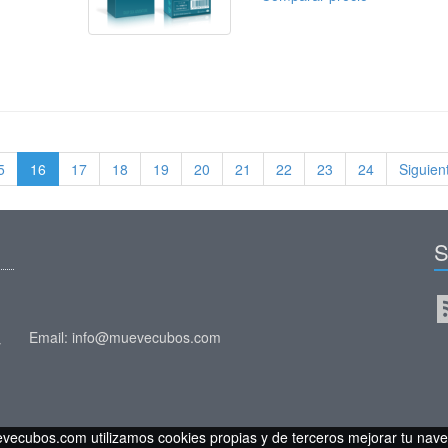
5
16
17
18
19
20
21
22
23
24
Siguien
S
Email: info@muevecubos.com
y
vecubos.com utilizamos cookies propias y de terceros mejorar tu nave