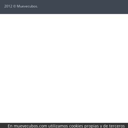
2012 © Muevecubos.
En muevecubos.com utilizamos cookies propias y de terceros